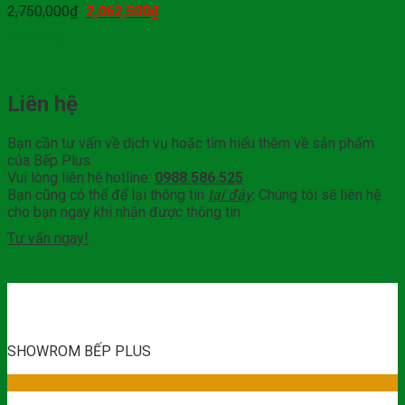
2,750,000
₫
2,062,500
₫
Mua hàng
Liên hệ
Bạn cần tư vấn về dịch vụ hoặc tìm hiểu thêm về sản phẩm
của Bếp Plus
Vui lòng liên hệ hotline:
0988.586.525
Bạn cũng có thể để lại thông tin
tại đây
. Chúng tôi sẽ liên hệ
cho bạn ngay khi nhận được thông tin
Tư vấn ngay!
SHOWROM BẾP PLUS