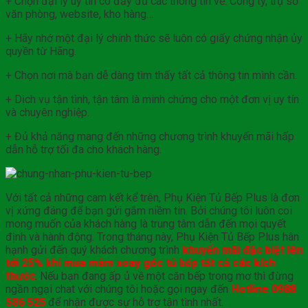
+ Chọn đại lý uy tín có đầy đủ các thông tin về: Công ty, trụ sở
văn phòng, website, kho hàng…
+ Hãy nhớ một đại lý chính thức sẽ luôn có giấy chứng nhận ủy
quyền từ Hãng.
+ Chọn nơi mà bạn dễ dàng tìm thấy tất cả thông tin mình cần.
+ Dịch vụ tận tình, tận tâm là minh chứng cho một đơn vị uy tín
và chuyên nghiệp.
+ Đủ khả năng mang đến những chương trình khuyến mãi hấp
dẫn hỗ trợ tối đa cho khách hàng.
Với tất cả những cam kết kể trên, Phụ Kiện Tủ Bếp Plus là đơn
vị xứng đáng để bạn gửi gắm niềm tin. Bởi chúng tôi luôn coi
mong muốn của khách hàng là trung tâm dẫn đến mọi quyết
định và hành động. Trong tháng này, Phụ Kiện Tủ Bếp Plus hân
hạnh gửi đến quý khách chương trình
khuyến mãi đặc biệt lên
tới 25% khi mua mâm xoay góc tủ bếp tất cả các kích
thước
. Nếu bạn đang ấp ủ về một căn bếp trong mơ thì đừng
ngần ngại chat với chúng tôi hoặc gọi ngay đến
Hotline 0988
586 525
để nhận được sự hỗ trợ tận tình nhất.