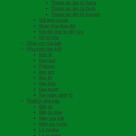
Thùng rác âm tủ Garis
Thùng rác âm tủ Grob
Thùng rác âm tủ Inoxen
Giá treo ngoài
Khay chia thìa dĩa
Giá để chai lọ tẩy rửa
Hệ tủ kho
Chậu vòi rửa bát
Phụ kiện liên kết
Bản lề
Đèn led
Pittong
Ray âm
Ray bi
Ray hộp
Ray trượt
Tay nắm cánh tủ
Thiết bị nhà bếp
Bếp từ
Bếp từ đơn
Máy rửa bát
Máy lọc nước
Lò nướng
Lò vi sóng