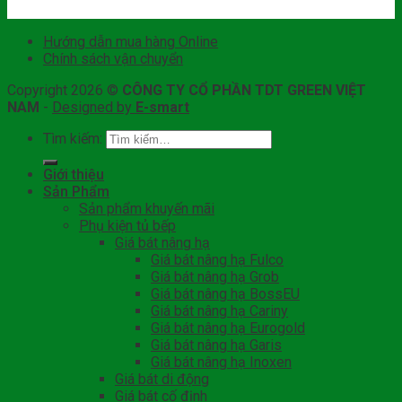
Hướng dẫn mua hàng Online
Chính sách vận chuyển
Copyright 2026 ©
CÔNG TY CỔ PHẦN TDT GREEN VIỆT
NAM
-
Designed by
E-smart
Tìm kiếm:
Giới thiệu
Sản Phẩm
Sản phẩm khuyến mãi
Phụ kiện tủ bếp
Giá bát nâng hạ
Giá bát nâng hạ Fulco
Giá bát nâng hạ Grob
Giá bát nâng hạ BossEU
Giá bát nâng hạ Cariny
Giá bát nâng hạ Eurogold
Giá bát nâng hạ Garis
Giá bát nâng hạ Inoxen
Giá bát di động
Giá bát cố định