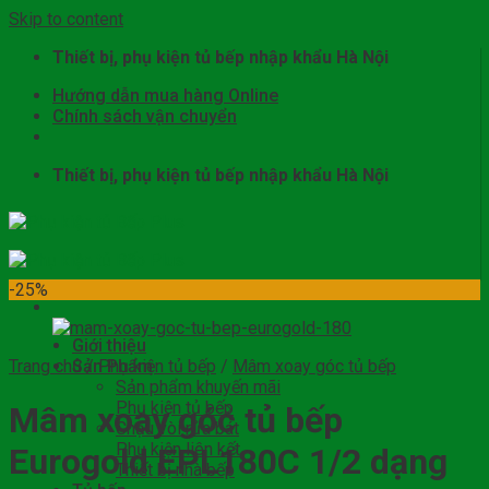
Skip to content
Thiết bị, phụ kiện tủ bếp nhập khẩu Hà Nội
Hướng dẫn mua hàng Online
Chính sách vận chuyển
Thiết bị, phụ kiện tủ bếp nhập khẩu Hà Nội
-25%
Giới thiệu
Trang chủ
Sản Phẩm
/
Phụ kiện tủ bếp
/
Mâm xoay góc tủ bếp
Sản phẩm khuyến mãi
Phụ kiện tủ bếp
Mâm xoay góc tủ bếp
Chậu vòi rửa bát
Phụ kiện liên kết
Eurogold EPL180C 1/2 dạng
Thiết bị nhà bếp