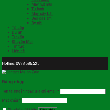
Máy hút mùi
Tủ lạnh
Máy sấy bát
Bếp gas âm
Bộ nồi
Tủ bếp
Dự án
Tư vấn
Khuyến Mại
Tin tức
Liên hệ
Hotline: 0988.586.525
Đăng nhập
Tên tài khoản hoặc địa chỉ email
*
Mật khẩu
*
Ghi nhớ mật khẩu
Đăng nhập