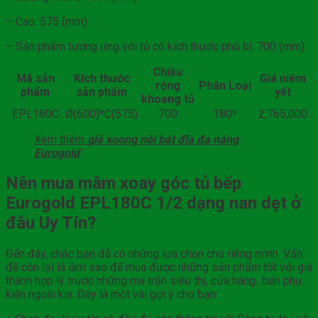
– Cao: 575 (mm)
– Sản phẩm tương ứng với tủ có kích thước phủ bì: 700 (mm)
Chiều
Mã sản
Kích thước
Giá niêm
rộng
Phân Loại
phẩm
sản phẩm
yết
khoang tủ
EPL180C
Ø(600)*C(575)
700
180º
2,765,000
Xem thêm
giá xoong nồi bát đĩa đa năng
Eurogold
Nên mua mâm xoay góc tủ bếp
Eurogold EPL180C 1/2 dạng nan dẹt ở
đâu Uy Tín?
Đến đây, chắc bạn đã có những lựa chọn cho riêng mình. Vấn
đề còn lại là làm sao để mua được những sản phẩm tốt với giá
thành hợp lý trước những ma trận siêu thị, cửa hàng…bán phụ
kiện ngoài kia. Đây là một vài gợi ý cho bạn: