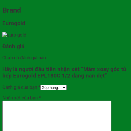
Brand
Eurogold
Đánh giá
Chưa có đánh giá nào.
Hãy là người đầu tiên nhận xét “Mâm xoay góc tủ
bếp Eurogold EPL180C 1/2 dạng nan dẹt”
Đánh giá của bạn
*
Nhận xét của bạn
*