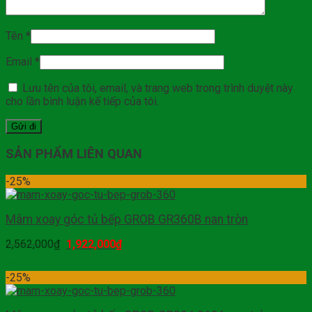
Tên
*
Email
*
Lưu tên của tôi, email, và trang web trong trình duyệt này
cho lần bình luận kế tiếp của tôi.
SẢN PHẨM LIÊN QUAN
-25%
Mâm xoay góc tủ bếp GROB GR360B nan tròn
2,562,000
₫
1,922,000
₫
Mua hàng
-25%