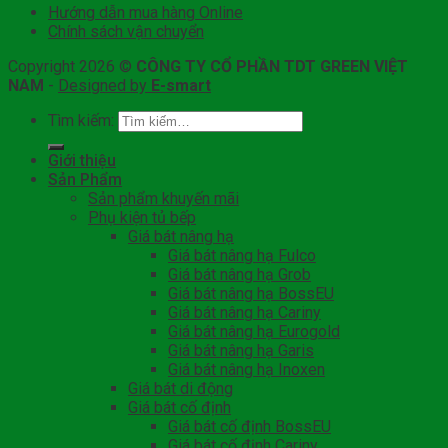
Hướng dẫn mua hàng Online
Chính sách vận chuyển
Copyright 2026 ©
CÔNG TY CỔ PHẦN TDT GREEN VIỆT
NAM
-
Designed by
E-smart
Tìm kiếm:
Giới thiệu
Sản Phẩm
Sản phẩm khuyến mãi
Phụ kiện tủ bếp
Giá bát nâng hạ
Giá bát nâng hạ Fulco
Giá bát nâng hạ Grob
Giá bát nâng hạ BossEU
Giá bát nâng hạ Cariny
Giá bát nâng hạ Eurogold
Giá bát nâng hạ Garis
Giá bát nâng hạ Inoxen
Giá bát di động
Giá bát cố định
Giá bát cố định BossEU
Giá bát cố định Cariny