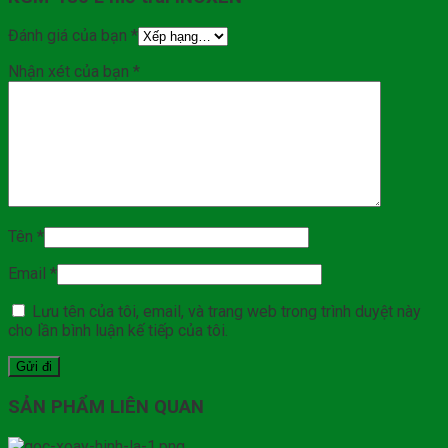
Đánh giá của bạn
*
Nhận xét của bạn
*
Tên
*
Email
*
Lưu tên của tôi, email, và trang web trong trình duyệt này
cho lần bình luận kế tiếp của tôi.
SẢN PHẨM LIÊN QUAN