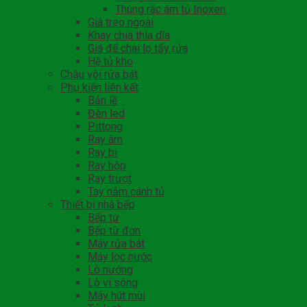
Thùng rác âm tủ Inoxen
Giá treo ngoài
Khay chia thìa dĩa
Giá để chai lọ tẩy rửa
Hệ tủ kho
Chậu vòi rửa bát
Phụ kiện liên kết
Bản lề
Đèn led
Pittong
Ray âm
Ray bi
Ray hộp
Ray trượt
Tay nắm cánh tủ
Thiết bị nhà bếp
Bếp từ
Bếp từ đơn
Máy rửa bát
Máy lọc nước
Lò nướng
Lò vi sóng
Máy hút mùi