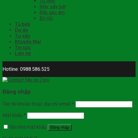
Tủ lạnh
Máy sấy bát
Bếp gas âm
Bộ nồi
Tủ bếp
Dự án
Tư vấn
Khuyến Mại
Tin tức
Liên hệ
Hotline: 0988.586.525
Đăng nhập
Tên tài khoản hoặc địa chỉ email
*
Mật khẩu
*
Ghi nhớ mật khẩu
Đăng nhập