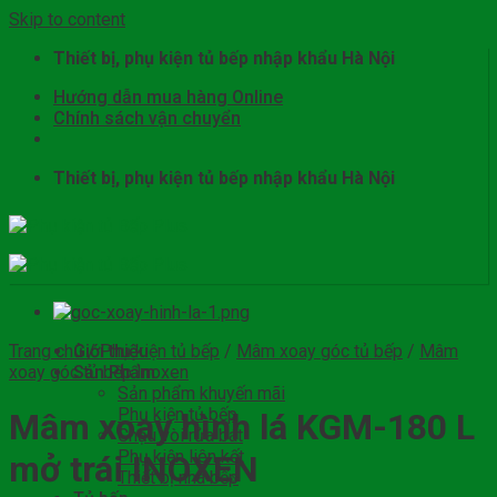
Skip to content
Thiết bị, phụ kiện tủ bếp nhập khẩu Hà Nội
Hướng dẫn mua hàng Online
Chính sách vận chuyển
Thiết bị, phụ kiện tủ bếp nhập khẩu Hà Nội
Trang chủ
Giới thiệu
/
Phụ kiện tủ bếp
/
Mâm xoay góc tủ bếp
/
Mâm
xoay góc tủ bếp Inoxen
Sản Phẩm
Sản phẩm khuyến mãi
Phụ kiện tủ bếp
Mâm xoay hình lá KGM-180 L
Chậu vòi rửa bát
Phụ kiện liên kết
mở trái INOXEN
Thiết bị nhà bếp