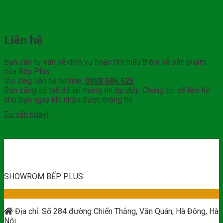
Mua hàng
Liên hệ
Bạn cần tư vấn về dịch vụ hoặc tìm hiểu thêm về sản phẩm
của Bếp Plus
Vui lòng liên hệ hotline:
0988.586.525
Bạn cũng có thể để lại thông tin
tại đây
. Chúng tôi sẽ liên hệ
cho bạn ngay khi nhận được thông tin
Tư vấn ngay!
SHOWROM BẾP PLUS
Địa chỉ: Số 284 đường Chiến Thắng, Văn Quán, Hà Đông, Hà
Nội