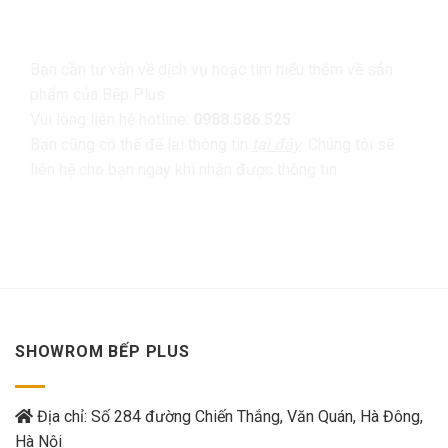
LIÊN HỆ
Bạn cần tư vấn về dịch vụ hoặc tìm hiểu thêm về sản
phẩm của Bếp Plus
Vui lòng liên hệ hotline:
0988.586.525
Bạn cũng có thể để lại thông tin
tại đây
. Chúng tôi sẽ
liên hệ cho bạn ngay khi nhận được thông tin
SHOWROM BẾP PLUS
Địa chỉ: Số 284 đường Chiến Thắng, Văn Quán, Hà Đông,
Hà Nội