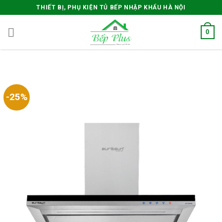
Skip
THIẾT BỊ, PHỤ KIỆN TỦ BẾP NHẬP KHẨU HÀ NỘI
to
content
0
-25%