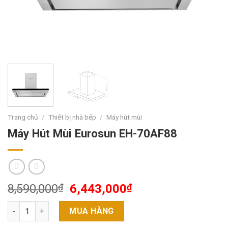
Trang chủ
/
Thiết bị nhà bếp
/
Máy hút mùi
Máy Hút Mùi Eurosun EH-70AF88
8,590,000
₫
6,443,000
₫
Máy Hút Mùi Eurosun EH-70AF88 số lượng
MUA HÀNG