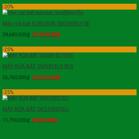
Mua hàng
-20%
Máy rửa bát EUROSUN SMS80EU15E
28,680,000
₫
22,944,000
₫
Mua hàng
-25%
MÁY RỬA BÁT SMS81EU19ES
26,760,000
₫
20,070,000
₫
Mua hàng
-25%
MÁY RỬA BÁT SKS55E07EU
11,790,000
₫
8,843,000
₫
Mua hàng