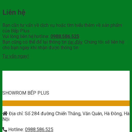
Liên hệ
Bạn cần tư vấn về dịch vụ hoặc tìm hiểu thêm về sản phẩm
của Bếp Plus
Vui lòng liên hệ hotline:
0988.586.525
Bạn cũng có thể để lại thông tin
tại đây
. Chúng tôi sẽ liên hệ
cho bạn ngay khi nhận được thông tin
Tư vấn ngay!
SHOWROM BẾP PLUS
Địa chỉ: Số 284 đường Chiến Thắng, Văn Quán, Hà Đông, Hà
Nội
Hotline:
0988.586.525