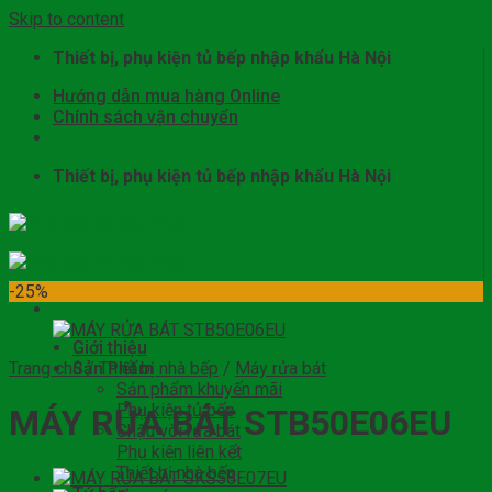
Skip to content
Thiết bị, phụ kiện tủ bếp nhập khẩu Hà Nội
Hướng dẫn mua hàng Online
Chính sách vận chuyển
Thiết bị, phụ kiện tủ bếp nhập khẩu Hà Nội
-25%
Giới thiệu
Trang chủ
Sản Phẩm
/
Thiết bị nhà bếp
/
Máy rửa bát
Sản phẩm khuyến mãi
Phụ kiện tủ bếp
MÁY RỬA BÁT STB50E06EU
Chậu vòi rửa bát
Phụ kiện liên kết
Thiết bị nhà bếp