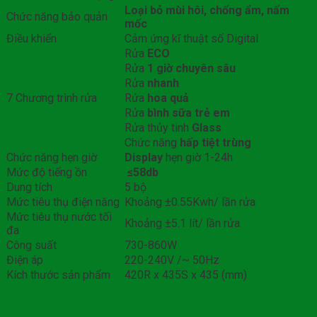
Loại bỏ mùi hôi, chống ẩm, nấm
Chức năng bảo quản
mốc
Điều khiển
Cảm ứng kĩ thuật số Digital
Rửa
ECO
Rửa
1 giờ chuyên sâu
Rửa
nhanh
7 Chương trình rửa
Rửa
hoa quả
Rửa
bình sữa trẻ em
Rửa thủy tinh
Glass
Chức năng
hấp tiệt trùng
Chức năng hẹn giờ
Display
hẹn giờ 1-24h
Mức độ tiếng ồn
≤58db
Dung tích
5 bộ
Mức tiêu thụ điện năng
Khoảng ±0.55Kwh/ lần rửa
Mức tiêu thụ nước tối
Khoảng ±5.1 lít/ lần rửa
đa
Công suất
730-860W
Điện áp
220-240V /~ 50Hz
Kích thước sản phẩm
420R x 435S x 435 (mm)