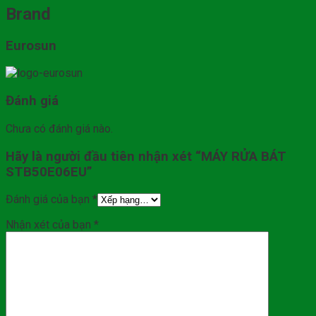
Brand
Eurosun
Đánh giá
Chưa có đánh giá nào.
Hãy là người đầu tiên nhận xét “MÁY RỬA BÁT
STB50E06EU”
Đánh giá của bạn
*
Nhận xét của bạn
*