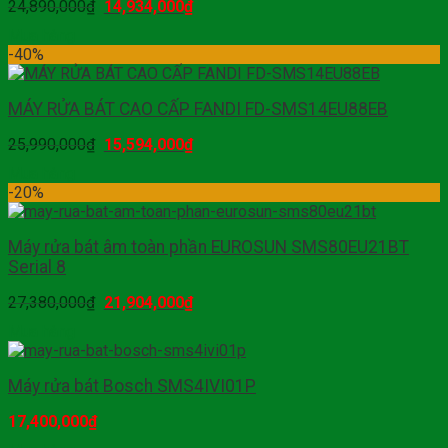
24,890,000
₫
14,934,000
₫
Mua hàng
-40%
MÁY RỬA BÁT CAO CẤP FANDI FD-SMS14EU88EB
25,990,000
₫
15,594,000
₫
Mua hàng
-20%
Máy rửa bát âm toàn phần EUROSUN SMS80EU21BT
Serial 8
27,380,000
₫
21,904,000
₫
Mua hàng
Máy rửa bát Bosch SMS4IVI01P
17,400,000
₫