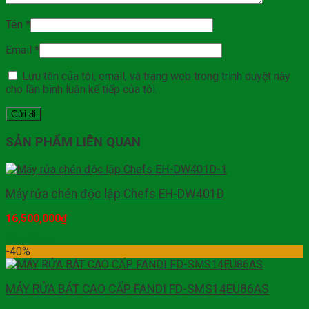
Tên
*
Email
*
Lưu tên của tôi, email, và trang web trong trình duyệt này
cho lần bình luận kế tiếp của tôi.
SẢN PHẨM LIÊN QUAN
Máy rửa chén độc lập Chefs EH-DW401D
16,500,000
₫
Mua hàng
-40%
MÁY RỬA BÁT CAO CẤP FANDI FD-SMS14EU86AS