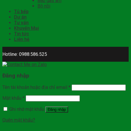
Bếp gas âm
Bộ nồi
Tủ bếp
Dự án
Tư vấn
Khuyến Mại
Tin tức
Liên hệ
Hotline: 0988.586.525
Đăng nhập
Tên tài khoản hoặc địa chỉ email
*
Mật khẩu
*
Ghi nhớ mật khẩu
Đăng nhập
Quên mật khẩu?