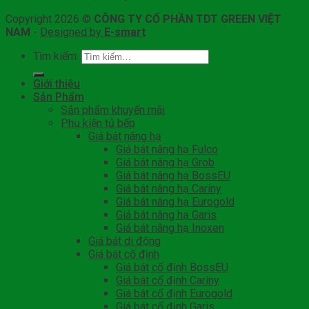
Copyright 2026 ©
CÔNG TY CỔ PHẦN TDT GREEN VIỆT
NAM
-
Designed by
E-smart
Tìm kiếm:
Giới thiệu
Sản Phẩm
Sản phẩm khuyến mãi
Phụ kiện tủ bếp
Giá bát nâng hạ
Giá bát nâng hạ Fulco
Giá bát nâng hạ Grob
Giá bát nâng hạ BossEU
Giá bát nâng hạ Cariny
Giá bát nâng hạ Eurogold
Giá bát nâng hạ Garis
Giá bát nâng hạ Inoxen
Giá bát di động
Giá bát cố định
Giá bát cố định BossEU
Giá bát cố định Cariny
Giá bát cố định Eurogold
Giá bát cố định Garis