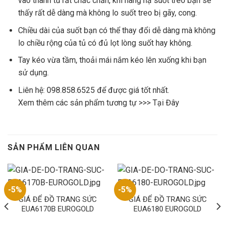
vào thành tủ rất chắc chắn, khi nâng hạ suốt treo bạn sẽ
thấy rất dễ dàng mà không lo suốt treo bị gãy, cong.
Chiều dài của suốt bạn có thể thay đổi dễ dàng mà không
lo chiều rộng của tủ có đủ lọt lòng suốt hay không.
Tay kéo vừa tầm, thoải mái nắm kéo lên xuống khi bạn
sử dụng.
Liên hệ: 098.858.6525 để được giá tốt nhất.
Xem thêm các sản phẩm tương tự >>>
Tại Đây
SẢN PHẨM LIÊN QUAN
-5%
-5%
GIÁ ĐỂ ĐỒ TRANG SỨC
GIÁ ĐỂ ĐỒ TRANG SỨC
EUA6170B EUROGOLD
EUA6180 EUROGOLD