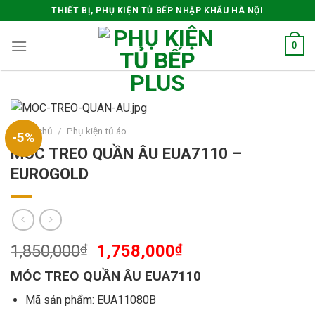
Skip
THIẾT BỊ, PHỤ KIỆN TỦ BẾP NHẬP KHẨU HÀ NỘI
to
content
0
Trang chủ
/
Phụ kiện tủ áo
-5%
MÓC TREO QUẦN ÂU EUA7110 –
EUROGOLD
1,850,000
₫
1,758,000
₫
MÓC TREO QUẦN ÂU EUA7110
Mã sản phẩm: EUA11080B