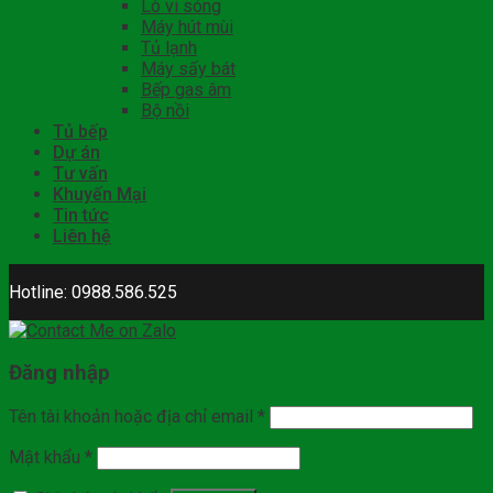
Lò vi sóng
Máy hút mùi
Tủ lạnh
Máy sấy bát
Bếp gas âm
Bộ nồi
Tủ bếp
Dự án
Tư vấn
Khuyến Mại
Tin tức
Liên hệ
Hotline: 0988.586.525
Đăng nhập
Tên tài khoản hoặc địa chỉ email
*
Mật khẩu
*