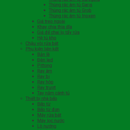
Thùng rác âm tủ Garis
Thùng rác âm tủ Grob
Thùng rác âm tủ Inoxen
Giá treo ngoài
Khay chia thìa dĩa
Giá để chai lọ tẩy rửa
Hệ tủ kho
Chậu vòi rửa bát
Phụ kiện liên kết
Bản lề
Đèn led
Pittong
Ray âm
Ray bi
Ray hộp
Ray trượt
Tay nắm cánh tủ
Thiết bị nhà bếp
Bếp từ
Bếp từ đơn
Máy rửa bát
Máy lọc nước
Lò nướng