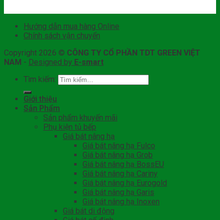
Hướng dẫn mua hàng Online
Chính sách vận chuyển
Copyright 2026 ©
CÔNG TY CỔ PHẦN TDT GREEN VIỆT
NAM
-
Designed by
E-smart
Tìm kiếm:
Giới thiệu
Sản Phẩm
Sản phẩm khuyến mãi
Phụ kiện tủ bếp
Giá bát nâng hạ
Giá bát nâng hạ Fulco
Giá bát nâng hạ Grob
Giá bát nâng hạ BossEU
Giá bát nâng hạ Cariny
Giá bát nâng hạ Eurogold
Giá bát nâng hạ Garis
Giá bát nâng hạ Inoxen
Giá bát di động