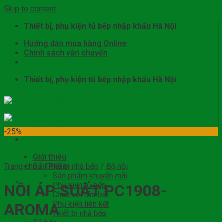
Skip to content
Thiết bị, phụ kiện tủ bếp nhập khẩu Hà Nội
Hướng dẫn mua hàng Online
Chính sách vận chuyển
Thiết bị, phụ kiện tủ bếp nhập khẩu Hà Nội
-25%
Giới thiệu
Trang chủ
Sản Phẩm
/
Thiết bị nhà bếp
/
Bộ nồi
Sản phẩm khuyến mãi
Phụ kiện tủ bếp
NỒI ÁP SUẤT PC1908-
Chậu vòi rửa bát
Phụ kiện liên kết
AROMA
Thiết bị nhà bếp