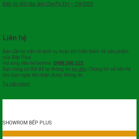
Bếp từ đôi lắp âm Chef’s EH – DIH203
Đọc tiếp
Liên hệ
Bạn cần tư vấn về dịch vụ hoặc tìm hiểu thêm về sản phẩm
của Bếp Plus
Vui lòng liên hệ hotline:
0988.586.525
Bạn cũng có thể để lại thông tin
tại đây
. Chúng tôi sẽ liên hệ
cho bạn ngay khi nhận được thông tin
Tư vấn ngay!
SHOWROM BẾP PLUS