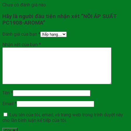
Chưa có đánh giá nào.
Hãy là người đầu tiên nhận xét “NỒI ÁP SUẤT
PC1908-AROMA”
Đánh giá của bạn
*
Nhận xét của bạn
*
Tên
*
Email
*
Lưu tên của tôi, email, và trang web trong trình duyệt này
cho lần bình luận kế tiếp của tôi.