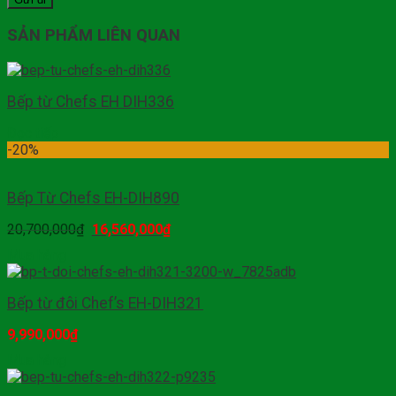
SẢN PHẨM LIÊN QUAN
Bếp từ Chefs EH DIH336
Đọc tiếp
-20%
Bếp Từ Chefs EH-DIH890
20,700,000
₫
16,560,000
₫
Mua hàng
Bếp từ đôi Chef’s EH-DIH321
9,990,000
₫
Mua hàng