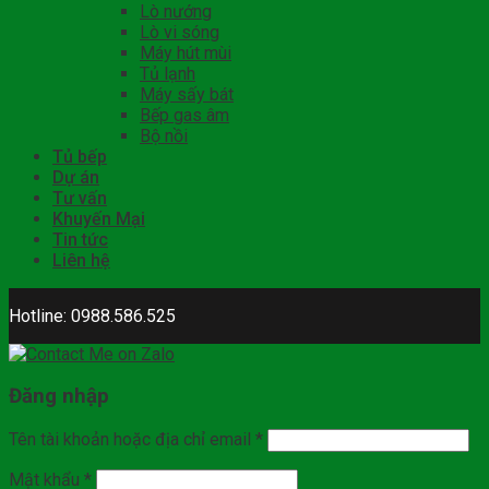
Lò nướng
Lò vi sóng
Máy hút mùi
Tủ lạnh
Máy sấy bát
Bếp gas âm
Bộ nồi
Tủ bếp
Dự án
Tư vấn
Khuyến Mại
Tin tức
Liên hệ
Hotline: 0988.586.525
Đăng nhập
Tên tài khoản hoặc địa chỉ email
*
Mật khẩu
*