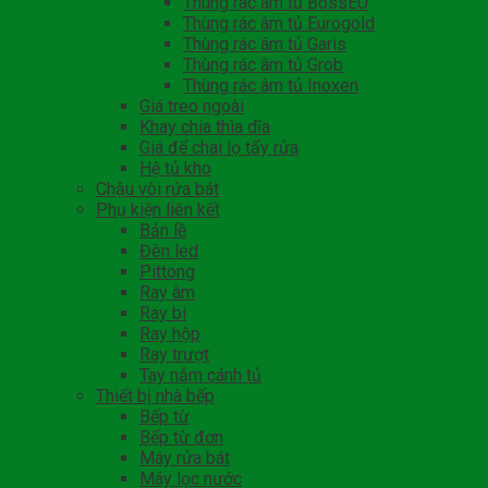
Thùng rác âm tủ BossEU
Thùng rác âm tủ Eurogold
Thùng rác âm tủ Garis
Thùng rác âm tủ Grob
Thùng rác âm tủ Inoxen
Giá treo ngoài
Khay chia thìa dĩa
Giá để chai lọ tẩy rửa
Hệ tủ kho
Chậu vòi rửa bát
Phụ kiện liên kết
Bản lề
Đèn led
Pittong
Ray âm
Ray bi
Ray hộp
Ray trượt
Tay nắm cánh tủ
Thiết bị nhà bếp
Bếp từ
Bếp từ đơn
Máy rửa bát
Máy lọc nước