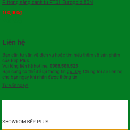
Pittong nâng cánh tủ PT01 Eurogold 80N
100,000
₫
Mua hàng
Liên hệ
Bạn cần tư vấn về dịch vụ hoặc tìm hiểu thêm về sản phẩm
của Bếp Plus
Vui lòng liên hệ hotline:
0988.586.525
Bạn cũng có thể để lại thông tin
tại đây
. Chúng tôi sẽ liên hệ
cho bạn ngay khi nhận được thông tin
Tư vấn ngay!
SHOWROM BẾP PLUS