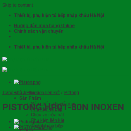
Skip to content
Thiết bị, phụ kiện tủ bếp nhập khẩu Hà Nội
Hướng dẫn mua hàng Online
Chính sách vận chuyển
Thiết bị, phụ kiện tủ bếp nhập khẩu Hà Nội
Trang chủ
Giới thiệu
/
Phụ kiện liên kết
/
Pittong
Sản Phẩm
Sản phẩm khuyến mãi
PISTONG HP01-80N INOXEN
Phụ kiện tủ bếp
Chậu vòi rửa bát
Phụ kiện liên kết
Thiết bị nhà bếp