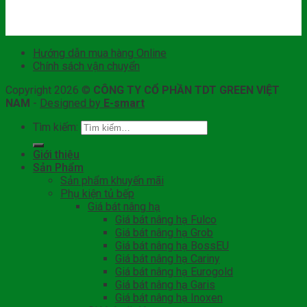
Hướng dẫn mua hàng Online
Chính sách vận chuyển
Copyright 2026 ©
CÔNG TY CỔ PHẦN TDT GREEN VIỆT
NAM
-
Designed by
E-smart
Tìm kiếm:
Giới thiệu
Sản Phẩm
Sản phẩm khuyến mãi
Phụ kiện tủ bếp
Giá bát nâng hạ
Giá bát nâng hạ Fulco
Giá bát nâng hạ Grob
Giá bát nâng hạ BossEU
Giá bát nâng hạ Cariny
Giá bát nâng hạ Eurogold
Giá bát nâng hạ Garis
Giá bát nâng hạ Inoxen