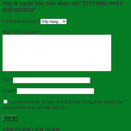
Hãy là người đầu tiên nhận xét “PISTONG HP01-
80N INOXEN”
Đánh giá của bạn
*
Nhận xét của bạn
*
Tên
*
Email
*
Lưu tên của tôi, email, và trang web trong trình duyệt này
cho lần bình luận kế tiếp của tôi.
SẢN PHẨM LIÊN QUAN