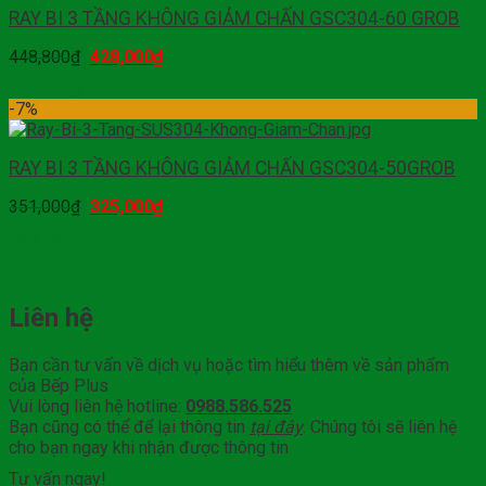
RAY BI 3 TẦNG KHÔNG GIẢM CHẤN GSC304-60 GROB
448,800
₫
428,000
₫
Mua hàng
-7%
RAY BI 3 TẦNG KHÔNG GIẢM CHẤN GSC304-50GROB
351,000
₫
325,000
₫
Mua hàng
Liên hệ
Bạn cần tư vấn về dịch vụ hoặc tìm hiểu thêm về sản phẩm
của Bếp Plus
Vui lòng liên hệ hotline:
0988.586.525
Bạn cũng có thể để lại thông tin
tại đây
. Chúng tôi sẽ liên hệ
cho bạn ngay khi nhận được thông tin
Tư vấn ngay!