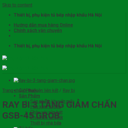
Skip to content
Thiết bị, phụ kiện tủ bếp nhập khẩu Hà Nội
Hướng dẫn mua hàng Online
Chính sách vận chuyển
Thiết bị, phụ kiện tủ bếp nhập khẩu Hà Nội
Trang chủ
Giới thiệu
/
Phụ kiện liên kết
/
Ray bi
Sản Phẩm
Sản phẩm khuyến mãi
RAY BI 3 TẦNG GIẢM CHẤN
Phụ kiện tủ bếp
Chậu vòi rửa bát
GSB-45 GROB
Phụ kiện liên kết
Thiết bị nhà bếp