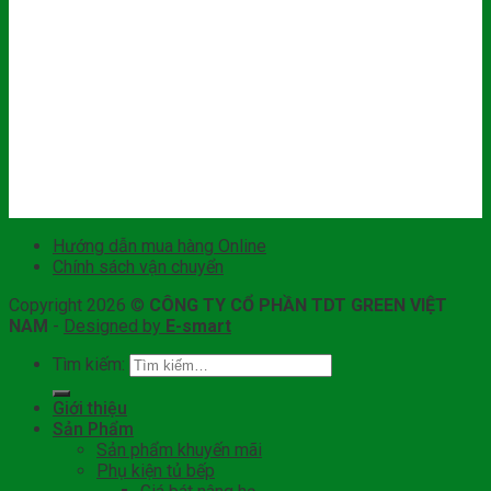
Hướng dẫn mua hàng Online
Chính sách vận chuyển
Copyright 2026 ©
CÔNG TY CỔ PHẦN TDT GREEN VIỆT
NAM
-
Designed by
E-smart
Tìm kiếm:
Giới thiệu
Sản Phẩm
Sản phẩm khuyến mãi
Phụ kiện tủ bếp