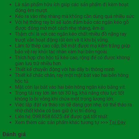
Là sản phẩm hữu ích giúp các sản phẩm đi kèm hoạt
động êm mượt.
Kéo ra vào nhẹ nhàng mà không cần dùng quá nhiều sức
Với hệ thống ray bi sẽ luôn đảm bảo các ngăn kéo gỗ
được đóng mở một cách nhẹ nhàng, êm ái.
Thậm chí là với các ngăn kéo chất nhiều đồ nặng ray
trượt vẫn hoạt động rất êm và ít khi bị võng.
Làm từ thép cao cấp, bề mặt được mạ kẽm trắng giúp
bảo vệ ray khỏi tác nhân xâm hại bên ngoài.
Thích hợp cho hộc tủ kéo cao, rộng để có được không
gian lưu trữ nhiều hơn
Thiết kế chuyển động với hai dãy bi thông minh
Thiết kế chắc chắn, ray một mặt bắt vào hai bên hông
hộc tủ.
Mặt còn lại bắt vào hai bên hông ngăn kéo bằng vít.
Trọng tải ray lớn lên tới 30 kg, khả năng chịu lực tốt
không lo bị võng khi chứa một trọng lượng lớn.
Việc lắp đặt và tháo rời dễ dàng gọn nhẹ, có thể tháo ra
nhờ chốt khóa có bas giữ ở vị trí đóng.
Liên hệ: 098.858.6525 để được giá tốt nhất
Xem thêm các sản phẩm khác tương tự >>>
Tại Đây
Đánh giá