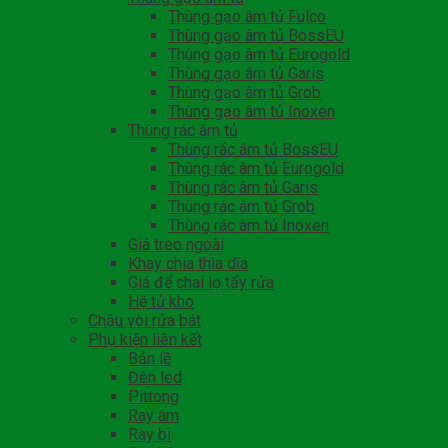
Thùng gạo âm tủ Fulco
Thùng gạo âm tủ BossEU
Thùng gạo âm tủ Eurogold
Thùng gạo âm tủ Garis
Thùng gạo âm tủ Grob
Thùng gạo âm tủ Inoxen
Thùng rác âm tủ
Thùng rác âm tủ BossEU
Thùng rác âm tủ Eurogold
Thùng rác âm tủ Garis
Thùng rác âm tủ Grob
Thùng rác âm tủ Inoxen
Giá treo ngoài
Khay chia thìa dĩa
Giá để chai lọ tẩy rửa
Hệ tủ kho
Chậu vòi rửa bát
Phụ kiện liên kết
Bản lề
Đèn led
Pittong
Ray âm
Ray bi