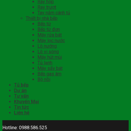
Ray hộp
Ray trượt
Tay nắm cánh tủ
Thiết bị nhà bếp
Bếp từ
Bếp từ đơn
Máy rửa bát
Máy lọc nước
Lò nướng
Lò vi sóng
Máy hút mùi
Tủ lạnh
Máy sấy bát
Bếp gas âm
Bộ nồi
Tủ bếp
Dự án
Tư vấn
Khuyến Mại
Tin tức
Liên hệ
Hotline: 0988.586.525