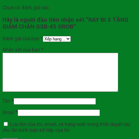
Chưa có đánh giá nào.
Hãy là người đầu tiên nhận xét “RAY BI 3 TẦNG
GIẢM CHẤN GSB-45 GROB”
Đánh giá của bạn
*
Nhận xét của bạn
*
Tên
*
Email
*
Lưu tên của tôi, email, và trang web trong trình duyệt này
cho lần bình luận kế tiếp của tôi.