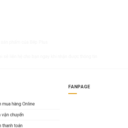
ề sản phẩm của Bếp Plus
ôi sẽ liên hệ cho bạn ngay khi nhận được thông tin
FANPAGE
 mua hàng Online
h vận chuyển
 thanh toán