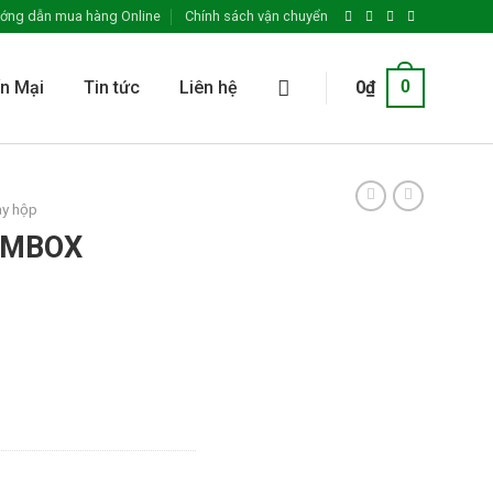
ớng dẫn mua hàng Online
Chính sách vận chuyển
n Mại
Tin tức
Liên hệ
0
₫
0
ay hộp
EMBOX