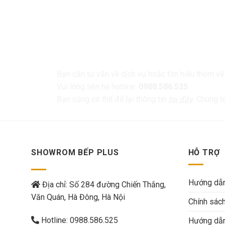
LIÊN HỆ
Bạn cần tư vấn về dịch vụ hoặc tìm hiểu thêm v
Vui lòng liên hệ hotline:
0988.586.525
Bạn cũng có thể để lại thông tin
tại đây
. Chúng t
SHOWROM BẾP PLUS
HỖ TRỢ
Hướng dẫn
Địa chỉ: Số 284 đường Chiến Thắng,
Văn Quán, Hà Đông, Hà Nội
Chính sác
Hotline:
0988.586.525
Hướng dẫn