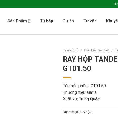
Hư
Sản Phẩm
Tủ bếp
Dự án
Tư vấn
Khuyế
Trang chủ
/
Phụ kiện liên kết
/
R
RAY HỘP TAND
GT01.50
Tên sản phẩm: GT01.50
Thương hiệu: Garis
Xuất xứ: Trung Quốc
Danh mục:
Ray hộp