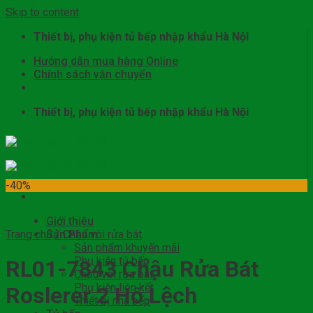
Skip to content
Thiết bị, phụ kiện tủ bếp nhập khẩu Hà Nội
Hướng dẫn mua hàng Online
Chính sách vận chuyển
Thiết bị, phụ kiện tủ bếp nhập khẩu Hà Nội
-40%
Giới thiệu
Trang chủ
Sản Phẩm
/
Chậu vòi rửa bát
Sản phẩm khuyến mãi
Phụ kiện tủ bếp
RL01-7843 Chậu Rửa Bát
Chậu vòi rửa bát
Phụ kiện liên kết
Roslerer 2 Hố Lệch
Thiết bị nhà bếp