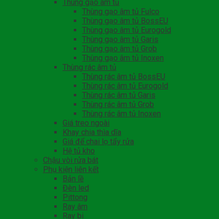
Thùng gạo âm tủ
Thùng gạo âm tủ Fulco
Thùng gạo âm tủ BossEU
Thùng gạo âm tủ Eurogold
Thùng gạo âm tủ Garis
Thùng gạo âm tủ Grob
Thùng gạo âm tủ Inoxen
Thùng rác âm tủ
Thùng rác âm tủ BossEU
Thùng rác âm tủ Eurogold
Thùng rác âm tủ Garis
Thùng rác âm tủ Grob
Thùng rác âm tủ Inoxen
Giá treo ngoài
Khay chia thìa dĩa
Giá để chai lọ tẩy rửa
Hệ tủ kho
Chậu vòi rửa bát
Phụ kiện liên kết
Bản lề
Đèn led
Pittong
Ray âm
Ray bi