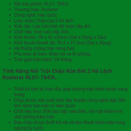
Mã sản phẩm: RL01-7843L
Thương hiệu: Roslerer
Công nghệ: Hàn Quốc
Loại chậu: Chậu rửa 2 hố lệch
Kiểu lắp: Lắp trên bàn đá hoặc lắp âm
Chất liệu: Inox cao cấp 304
Kích thước: 78 x 43 x24cm (Dài x Rộng x Sâu)
Kích thước khoét đá: 76.5 x 41.5cm (Dài x Rộng)
Hệ thống chống tràn riêng biệt
Phụ kiện đi kèm: Khay rút và Xi phông
Thời gian bảo hành: 36 tháng
Tính Năng Nổi Trội Chậu Rửa Bát 2 Hố Lệch
Roslerer RL01-7843L
Thiết kế tinh tế, hiện đại giúp phòng bếp thêm phần sang
trọng
Chậu được sản xuất trên dây truyền công nghệ dập liền
khố lệchi tiên tiến từ Hàn Quốc
Chất liệu inox 304 cao cấp siêu bền, bề mặt nhẵn mịn
chố lệchng bám bẩn
Đáy chậu được thiết kế vát về tâm thoát tránh hiện tưng
ngưng tụ nước