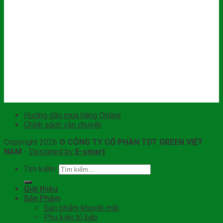
Hướng dẫn mua hàng Online
Chính sách vận chuyển
Copyright 2026 ©
CÔNG TY CỔ PHẦN TDT GREEN VIỆT
NAM
-
Designed by
E-smart
Tìm kiếm:
Giới thiệu
Sản Phẩm
Sản phẩm khuyến mãi
Phụ kiện tủ bếp