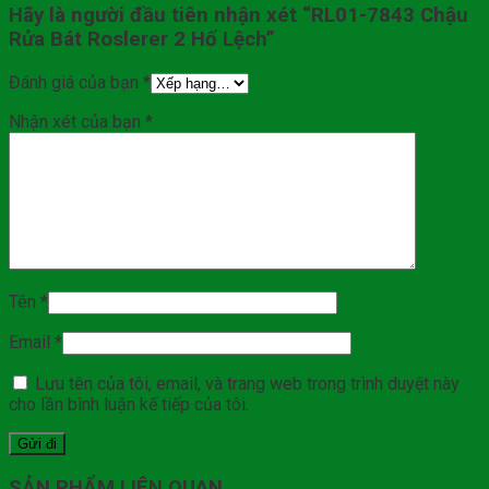
Hãy là người đầu tiên nhận xét “RL01-7843 Chậu
Rửa Bát Roslerer 2 Hố Lệch”
Đánh giá của bạn
*
Nhận xét của bạn
*
Tên
*
Email
*
Lưu tên của tôi, email, và trang web trong trình duyệt này
cho lần bình luận kế tiếp của tôi.
SẢN PHẨM LIÊN QUAN