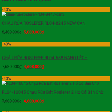
-40%
CHẬU RỬA ROSLERER RL04-8245 NEW CÂN
8,480,000
₫
5,088,000
₫
Mua hàng
-40%
CHẬU RỬA ROSLERER RL04-688 NANO LỆCH
7,680,000
₫
4,608,000
₫
Mua hàng
-40%
RL04-10045 Chậu Rửa Bát Roslerer 2 Hố Có Bàn Chờ
7,680,000
₫
4,608,000
₫
Mua hàng