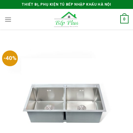
Skip
THIẾT BỊ, PHỤ KIỆN TỦ BẾP NHẬP KHẨU HÀ NỘI
to
content
0
-40%