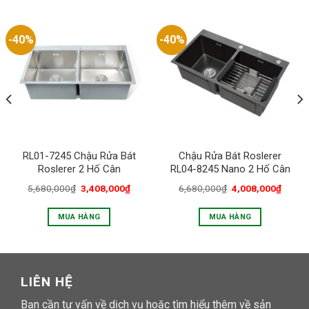
-40%
-40%
RL01-7245 Chậu Rửa Bát
Chậu Rửa Bát Roslerer
Roslerer 2 Hố Cân
RL04-8245 Nano 2 Hố Cân
5,680,000
₫
3,408,000
₫
6,680,000
₫
4,008,000
₫
MUA HÀNG
MUA HÀNG
LIÊN HỆ
Bạn cần tư vấn về dịch vụ hoặc tìm hiểu thêm về sản