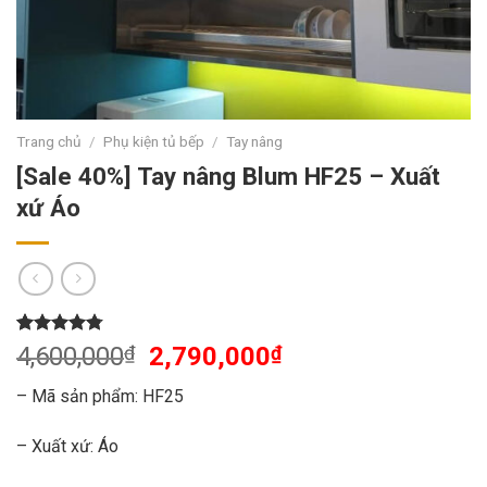
Trang chủ
/
Phụ kiện tủ bếp
/
Tay nâng
[Sale 40%] Tay nâng Blum HF25 – Xuất
xứ Áo
4.75
4
trên 5
4,600,000
₫
2,790,000
₫
dựa trên
đánh giá
– Mã sản phẩm: HF25
– Xuất xứ: Áo