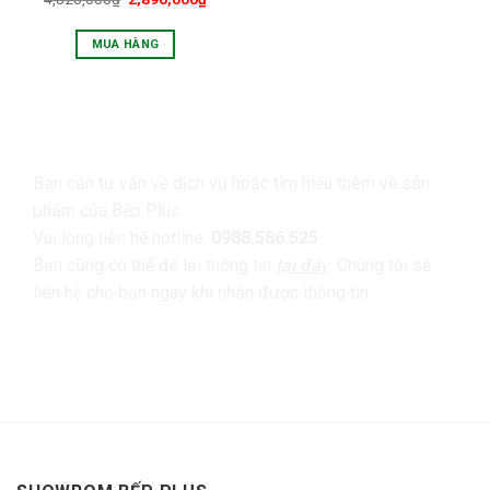
Được xếp
hạng
5.00
5 sao
MUA HÀNG
LIÊN HỆ
Bạn cần tư vấn về dịch vụ hoặc tìm hiểu thêm về sản
phẩm của Bếp Plus
Vui lòng liên hệ hotline:
0988.586.525
Bạn cũng có thể để lại thông tin
tại đây
. Chúng tôi sẽ
liên hệ cho bạn ngay khi nhận được thông tin