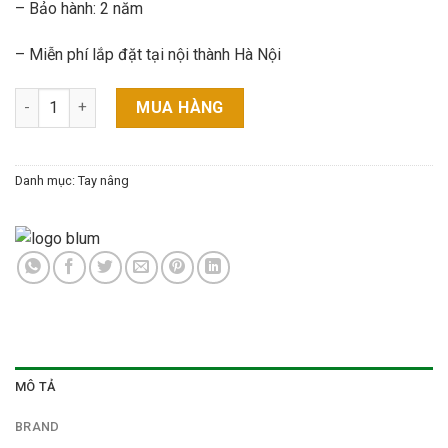
– Bảo hành: 2 năm
– Miễn phí lắp đặt tại nội thành Hà Nội
[Sale 40%] Tay nâng Blum HF25 - Xuất xứ Áo số lượng
MUA HÀNG
Danh mục:
Tay nâng
MÔ TẢ
BRAND