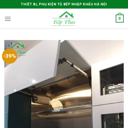
Skip
THIẾT BỊ, PHỤ KIỆN TỦ BẾP NHẬP KHẨU HÀ NỘI
to
content
0
-39%