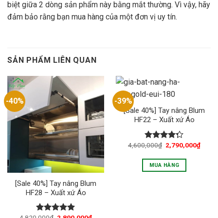
biệt giữa 2 dòng sản phẩm này bằng mắt thường. Vì vậy, hãy
đảm bảo rằng bạn mua hàng của một đơn vị uy tín.
SẢN PHẨM LIÊN QUAN
-40%
-39%
[Sale 40%] Tay nâng Blum
HF22 – Xuất xứ Áo
4,600,000
₫
2,790,000
₫
Được xếp
hạng
4.25
5 sao
MUA HÀNG
[Sale 40%] Tay nâng Blum
HF28 – Xuất xứ Áo
4,820,000
₫
2,890,000
₫