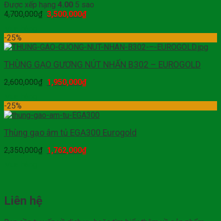
Được xếp hạng
4.00
5 sao
4,700,000
₫
3,500,000
₫
Mua hàng
-25%
THÙNG GẠO GƯƠNG NÚT NHẤN B302 – EUROGOLD
2,600,000
₫
1,950,000
₫
Mua hàng
-25%
Thùng gạo âm tủ EGA300 Eurogold
2,350,000
₫
1,762,000
₫
Mua hàng
Liên hệ