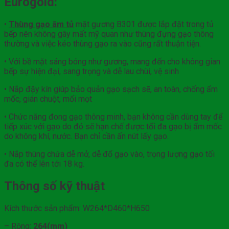
Eurogold:
•
Thùng gạo âm tủ
mặt gương B301 được lắp đặt trong tủ
bếp nên không gây mất mỹ quan như thùng đựng gạo thông
thường và việc kéo thùng gạo ra vào cũng rất thuận tiện.
• Với bề mặt sáng bóng như gương, mang đến cho không gian
bếp sự hiện đại, sang trọng và dễ lau chùi, vệ sinh
• Nắp đậy kín giúp bảo quản gạo sạch sẽ, an toàn, chống ẩm
mốc, gián chuột, mối mọt
• Chức năng đong gạo thông minh, bạn không cần dùng tay để
tiếp xúc với gạo do đó sẽ hạn chế được tối đa gạo bị ẩm mốc
do không khí, nước. Bạn chỉ cần ấn nút lấy gạo.
• Nắp thùng chứa dễ mở, dễ đổ gạo vào, trọng lượng gạo tối
đa có thể lên tới 18 kg.
Thông số kỹ thuật
Kích thước sản phẩm: W264*D460*H650
– Rộng:
264(mm)