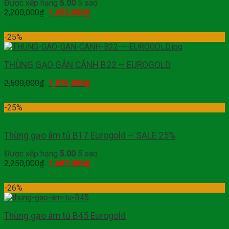
Được xếp hạng
5.00
5 sao
2,200,000
₫
1,650,000
₫
Mua hàng
-25%
THÙNG GẠO GẮN CÁNH B22 – EUROGOLD
2,500,000
₫
1,875,000
₫
Mua hàng
-25%
Thùng gạo âm tủ B17 Eurogold – SALE 25%
Được xếp hạng
5.00
5 sao
2,250,000
₫
1,687,000
₫
Mua hàng
-26%
Thùng gạo âm tủ B45 Eurogold