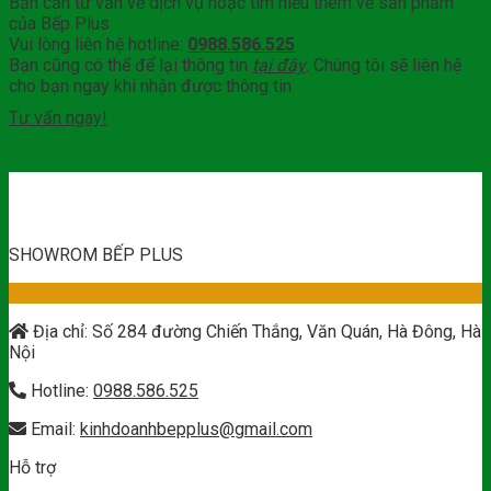
Bạn cần tư vấn về dịch vụ hoặc tìm hiểu thêm về sản phẩm
của Bếp Plus
Vui lòng liên hệ hotline:
0988.586.525
Bạn cũng có thể để lại thông tin
tại đây
. Chúng tôi sẽ liên hệ
cho bạn ngay khi nhận được thông tin
Tư vấn ngay!
SHOWROM BẾP PLUS
Địa chỉ: Số 284 đường Chiến Thắng, Văn Quán, Hà Đông, Hà
Nội
Hotline:
0988.586.525
Email:
kinhdoanhbepplus@gmail.com
Hỗ trợ