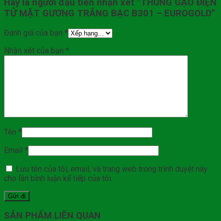
Hãy là người đầu tiên nhận xét “THÙNG GẠO ĐIỆN
TỬ MẶT GƯƠNG TRẮNG BẠC B301 – EUROGOLD”
Đánh giá của bạn
*
Nhận xét của bạn
*
Tên
*
Email
*
Lưu tên của tôi, email, và trang web trong trình duyệt này
cho lần bình luận kế tiếp của tôi.
SẢN PHẨM LIÊN QUAN