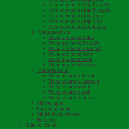
Mâm xoay góc tủ bếp BossEU
Mâm xoay góc tủ bếp Eurogold
Mâm xoay góc tủ bếp Garis
Mâm xoay góc tủ bếp Grob
Mâm xoay góc tủ bếp Inoxen
Thùng gạo âm tủ
Thùng gạo âm tủ Fulco
Thùng gạo âm tủ BossEU
Thùng gạo âm tủ Eurogold
Thùng gạo âm tủ Garis
Thùng gạo âm tủ Grob
Thùng gạo âm tủ Inoxen
Thùng rác âm tủ
Thùng rác âm tủ BossEU
Thùng rác âm tủ Eurogold
Thùng rác âm tủ Garis
Thùng rác âm tủ Grob
Thùng rác âm tủ Inoxen
Giá treo ngoài
Khay chia thìa dĩa
Giá để chai lọ tẩy rửa
Hệ tủ kho
Chậu vòi rửa bát