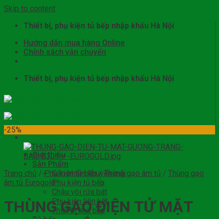
Skip to content
Thiết bị, phụ kiện tủ bếp nhập khẩu Hà Nội
Hướng dẫn mua hàng Online
Chính sách vận chuyển
Thiết bị, phụ kiện tủ bếp nhập khẩu Hà Nội
-25%
Giới thiệu
Sản Phẩm
Trang chủ
/
Phụ kiện tủ bếp
Sản phẩm khuyến mãi
/
Thùng gạo âm tủ
/
Thùng gạo
âm tủ Eurogold
Phụ kiện tủ bếp
Chậu vòi rửa bát
Phụ kiện liên kết
THÙNG GẠO ĐIỆN TỬ MẶT
Thiết bị nhà bếp