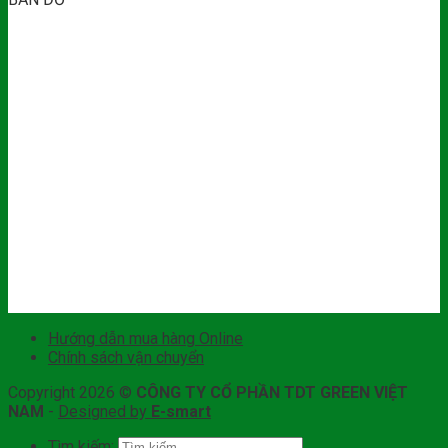
Hướng dẫn mua hàng Online
Chính sách vận chuyển
Copyright 2026 ©
CÔNG TY CỔ PHẦN TDT GREEN VIỆT
NAM
-
Designed by
E-smart
Tìm kiếm: