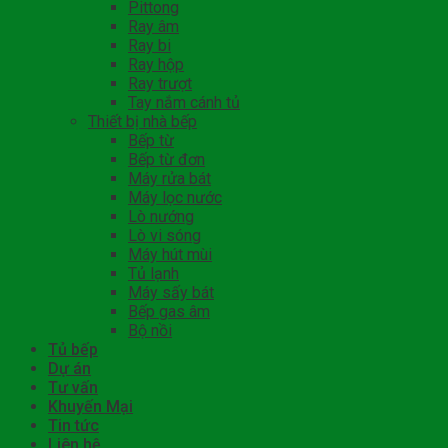
Pittong
Ray âm
Ray bi
Ray hộp
Ray trượt
Tay nắm cánh tủ
Thiết bị nhà bếp
Bếp từ
Bếp từ đơn
Máy rửa bát
Máy lọc nước
Lò nướng
Lò vi sóng
Máy hút mùi
Tủ lạnh
Máy sấy bát
Bếp gas âm
Bộ nồi
Tủ bếp
Dự án
Tư vấn
Khuyến Mại
Tin tức
Liên hệ