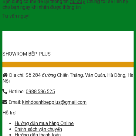
Bạn cũng có thể để lại thông tin
tại đây
. Chúng tôi sẽ liên hệ
cho bạn ngay khi nhận được thông tin
Tư vấn ngay!
SHOWROM BẾP PLUS
Địa chỉ: Số 284 đường Chiến Thắng, Văn Quán, Hà Đông, Hà
Nội
Hotline:
0988.586.525
Email:
kinhdoanhbepplus@gmail.com
Hỗ trợ
Hướng dẫn mua hàng Online
Chính sách vận chuyển
Hướng dẫn thanh toán