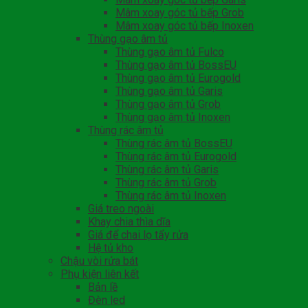
Mâm xoay góc tủ bếp Grob
Mâm xoay góc tủ bếp Inoxen
Thùng gạo âm tủ
Thùng gạo âm tủ Fulco
Thùng gạo âm tủ BossEU
Thùng gạo âm tủ Eurogold
Thùng gạo âm tủ Garis
Thùng gạo âm tủ Grob
Thùng gạo âm tủ Inoxen
Thùng rác âm tủ
Thùng rác âm tủ BossEU
Thùng rác âm tủ Eurogold
Thùng rác âm tủ Garis
Thùng rác âm tủ Grob
Thùng rác âm tủ Inoxen
Giá treo ngoài
Khay chia thìa dĩa
Giá để chai lọ tẩy rửa
Hệ tủ kho
Chậu vòi rửa bát
Phụ kiện liên kết
Bản lề
Đèn led