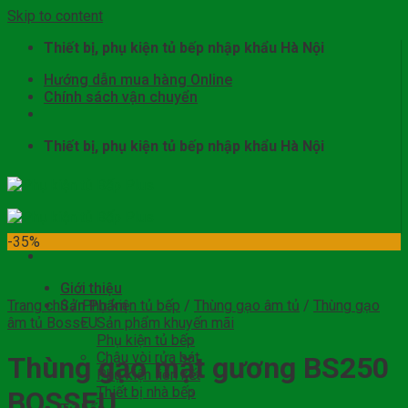
Skip to content
Thiết bị, phụ kiện tủ bếp nhập khẩu Hà Nội
Hướng dẫn mua hàng Online
Chính sách vận chuyển
Thiết bị, phụ kiện tủ bếp nhập khẩu Hà Nội
-35%
Giới thiệu
Trang chủ
Sản Phẩm
/
Phụ kiện tủ bếp
/
Thùng gạo âm tủ
/
Thùng gạo
âm tủ BossEU
Sản phẩm khuyến mãi
Phụ kiện tủ bếp
Chậu vòi rửa bát
Thùng gạo mặt gương BS250
Phụ kiện liên kết
Thiết bị nhà bếp
BOSSEU