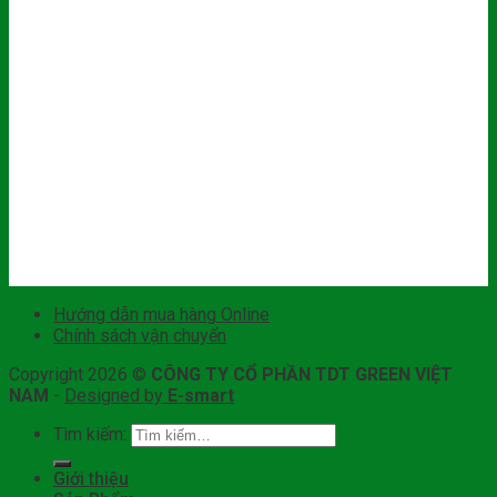
Hướng dẫn mua hàng Online
Chính sách vận chuyển
Copyright 2026 ©
CÔNG TY CỔ PHẦN TDT GREEN VIỆT
NAM
-
Designed by
E-smart
Tìm kiếm:
Giới thiệu