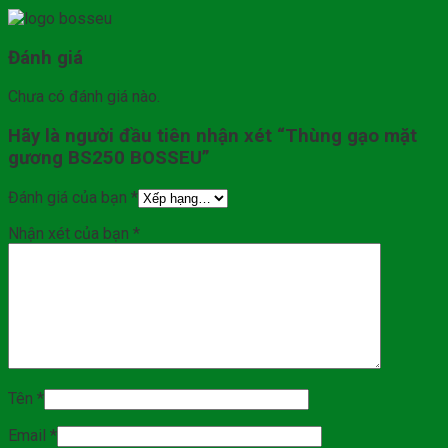
Đánh giá
Chưa có đánh giá nào.
Hãy là người đầu tiên nhận xét “Thùng gạo mặt
gương BS250 BOSSEU”
Đánh giá của bạn
*
Nhận xét của bạn
*
Tên
*
Email
*