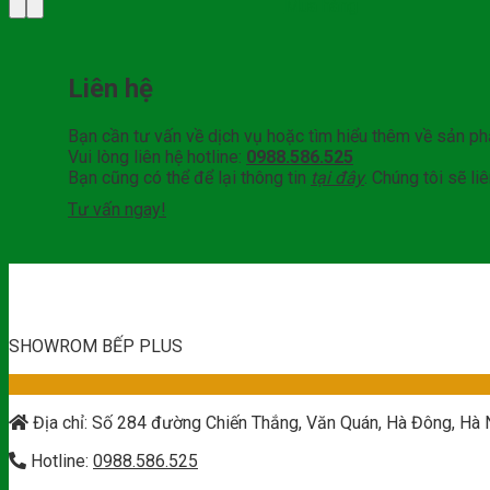
Mua hàng
Liên hệ
Bạn cần tư vấn về dịch vụ hoặc tìm hiểu thêm về sản p
Vui lòng liên hệ hotline:
0988.586.525
Bạn cũng có thể để lại thông tin
tại đây
. Chúng tôi sẽ l
Tư vấn ngay!
SHOWROM BẾP PLUS
Địa chỉ: Số 284 đường Chiến Thắng, Văn Quán, Hà Đông, Hà 
Hotline:
0988.586.525