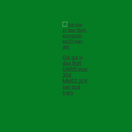
Giá gia vị
dao thớt
GARIS inox
304
MM02.30V
nan quả
trám
Đọc tiếp