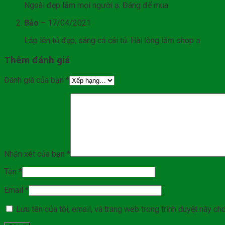
Ngoài đẹp lắm mọi người ạ. Đáng để mua
Bảo
–
17/04/2021
Lắp lên tủ đẹp, sáng cả cái tủ. Hài lòng lắm shop ạ
Thêm đánh giá
Đánh giá của bạn
*
Nhận xét của bạn
*
Tên
*
Email
*
Lưu tên của tôi, email, và trang web trong trình duyệt này cho 