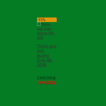
-35%
Thùng gạo
mặt
gương
Grob RB-
300B
2,600,000
₫
1,690,000
₫
Mua hàng