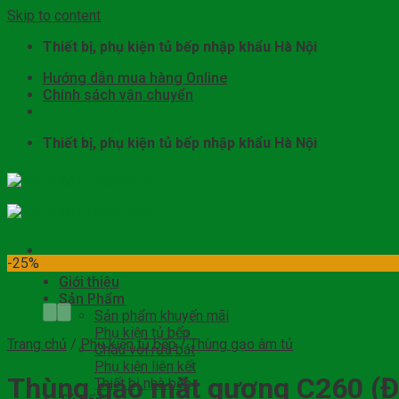
Skip to content
Thiết bị, phụ kiện tủ bếp nhập khẩu Hà Nội
Hướng dẫn mua hàng Online
Chính sách vận chuyển
Thiết bị, phụ kiện tủ bếp nhập khẩu Hà Nội
-25%
Giới thiệu
Sản Phẩm
Sản phẩm khuyến mãi
Phụ kiện tủ bếp
Trang chủ
/
Phụ kiện tủ bếp
/
Thùng gạo âm tủ
Chậu vòi rửa bát
Phụ kiện liên kết
Thùng gạo mặt gương C260 (Đ
Thiết bị nhà bếp