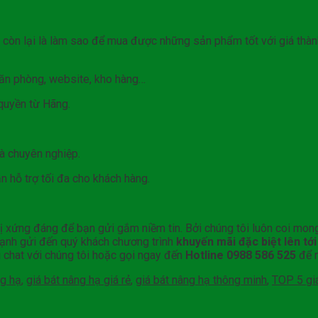
 còn lại là làm sao để mua được những sản phẩm tốt với giá thàn
 văn phòng, website, kho hàng…
quyền từ Hãng.
và chuyên nghiệp.
 hỗ trợ tối đa cho khách hàng.
vị xứng đáng để bạn gửi gắm niềm tin. Bởi chúng tôi luôn coi mo
hạnh gửi đến quý khách chương trình
khuyến mãi đặc biệt lên tớ
 chat với chúng tôi hoặc gọi ngay đến
Hotline 0988 586 525
để n
ng hạ
,
giá bát nâng hạ giá rẻ
,
giá bát nâng hạ thông minh
,
TOP 5 gi