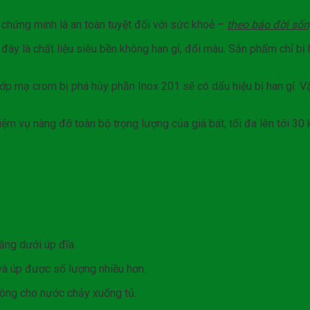
chứng minh là an toàn tuyệt đối với sức khoẻ –
theo báo đời sốn
đây là chất liệu siêu bền không han gỉ, đổi màu. Sản phẩm chỉ bị 
 lớp mạ crom bị phá hủy phần Inox 201 sẽ có dấu hiệu bị han gỉ. V
iệm vụ nâng đỡ toàn bộ trọng lượng của giá bát, tối đa lên tới 30 
tầng dưới úp đĩa.
và úp được số lượng nhiều hơn.
ông cho nước chảy xuống tủ.