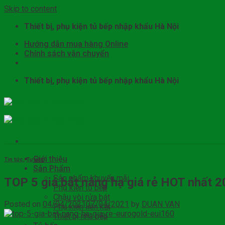
Skip to content
Thiết bị, phụ kiện tủ bếp nhập khẩu Hà Nội
Hướng dẫn mua hàng Online
Chính sách vận chuyển
Thiết bị, phụ kiện tủ bếp nhập khẩu Hà Nội
Giới thiệu
Tin tức
,
Tư vấn
Sản Phẩm
Sản phẩm khuyến mãi
TOP 5 giá bát nâng hạ giá rẻ HOT nhất 
Phụ kiện tủ bếp
Chậu vòi rửa bát
Posted on
04/04/2021
07/04/2021
by
DUAN VAN
Phụ kiện liên kết
Thiết bị nhà bếp