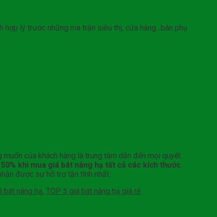
h hợp lý trước những ma trận siêu thị, cửa hàng…bán phụ
ng muốn của khách hàng là trung tâm dẫn đến mọi quyết
i 50% khi mua giá bát nâng hạ tất cả các kích thước
.
hận được sự hỗ trợ tận tình nhất.
á bát nâng hạ
,
TOP 5 giá bát nâng hạ giá rẻ
.