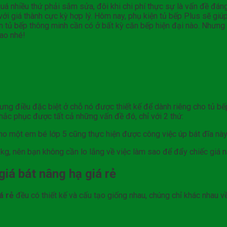
á nhiều thứ phải sắm sửa, đôi khi chi phí thực sự là vấn đề đá
i giá thành cực kỳ hợp lý. Hôm nay, phụ kiện tủ bếp Plus sẽ giú
n tủ bếp thông minh cần có ở bất kỳ căn bếp hiện đại nào. Nhưng 
ao nhé!
hưng điều đặc biệt ở chỗ nó được thiết kế để dành riêng cho tủ b
hắc phục được tất cả những vấn đề đó, chỉ với 2 thứ:
cho một em bé lớp 5 cũng thực hiện được công việc úp bát đĩa này
2 kg, nên bạn không cần lo lắng về việc làm sao để đẩy chiếc giá 
iá bát nâng hạ giá rẻ
iá rẻ
đều có thiết kế và cấu tạo giống nhau, chúng chỉ khác nhau 