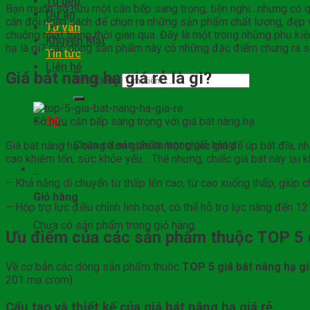
Tủ bếp
Bạn muốn sở hữu một căn bếp sang trọng, tiện nghi…nhưng có qu
Dự án
cân đối ngân sách để chọn ra những sản phẩm chất lượng, đẹp vớ
Tư vấn
chuộng nhất trong thời gian qua. Đây là một trong những phụ kiệ
Khuyến Mại
hạ là gì? các dòng sản phẩm này có những đặc điểm chung ra s
Tin tức
Liên hệ
Giá bát nâng hạ giá rẻ là gì?
Tìm kiếm:
0
₫
0
Sở hữu căn bếp sang trọng với giá bát nâng hạ
Chưa có sản phẩm trong giỏ hàng.
Giá bát nâng hạ cũng đơn giản là một chiếc giá để úp bát đĩa, n
cao khiêm tốn, sức khỏe yếu… Thế nhưng, chiếc giá bát này lại k
0
– Khả năng di chuyển từ thấp lên cao, từ cao xuống thấp, giúp 
Giỏ hàng
– Hộp trợ lực điều chỉnh linh hoạt, có thể hỗ trợ lực nâng đến 1
Chưa có sản phẩm trong giỏ hàng.
Ưu điểm của các sản phẩm thuộc TOP 5 g
Về cơ bản các dòng sản phẩm thuôc
TOP 5 giá bát nâng hạ g
201 mạ crom)
Cấu tạo và thiết kế của giá bát nâng hạ giá rẻ