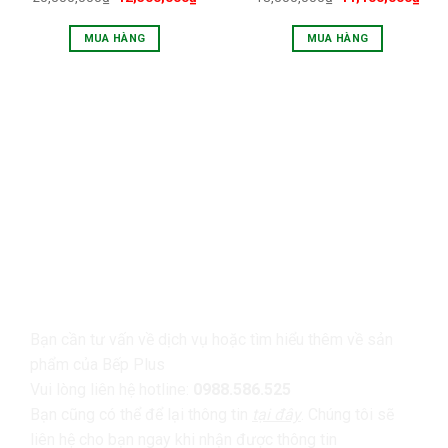
MUA HÀNG
MUA HÀNG
LIÊN HỆ
Bạn cần tư vấn về dịch vụ hoặc tìm hiểu thêm về sản
phẩm của Bếp Plus
Vui lòng liên hệ hotline:
0988.586.525
Bạn cũng có thể để lại thông tin
tại đây
. Chúng tôi sẽ
liên hệ cho bạn ngay khi nhận được thông tin