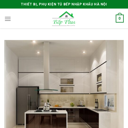
Skip
THIẾT BỊ, PHỤ KIỆN TỦ BẾP NHẬP KHẨU HÀ NỘI
to
content
0