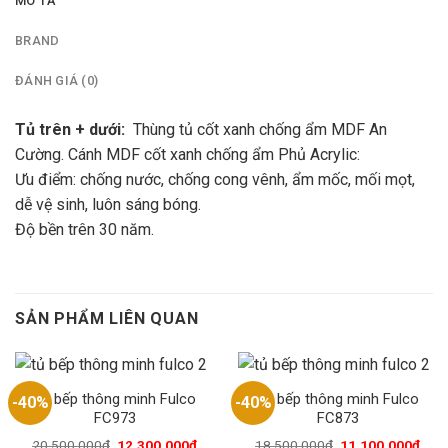
MÔ TẢ
BRAND
ĐÁNH GIÁ (0)
Tủ trên + dưới:
Thùng tủ cốt xanh chống ẩm MDF An
Cường. Cánh MDF cốt xanh chống ẩm Phủ Acrylic:
Ưu điểm: chống nước, chống cong vênh, ẩm mốc, mối mọt,
dễ vệ sinh, luôn sáng bóng.
Độ bền trên 30 năm.
SẢN PHẨM LIÊN QUAN
Tủ bếp thông minh Fulco
Tủ bếp thông minh Fulco
-40%
-40%
FC973
FC873
20,500,000
₫
12,300,000
₫
18,500,000
₫
11,100,000
₫