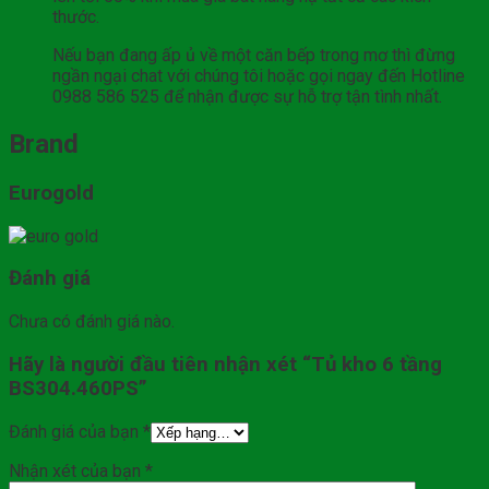
thước.
Nếu bạn đang ấp ủ về một căn bếp trong mơ thì đừng
ngần ngại chat với chúng tôi hoặc gọi ngay đến Hotline
0988 586 525 để nhận được sự hỗ trợ tận tình nhất.
Brand
Eurogold
Đánh giá
Chưa có đánh giá nào.
Hãy là người đầu tiên nhận xét “Tủ kho 6 tầng
BS304.460PS”
Đánh giá của bạn
*
Nhận xét của bạn
*