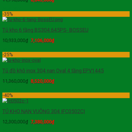
Mua hàng
-35%
Tủ kho 6 tầng BS304.645PS- BOSSEU
10,933,000
₫
7,106,000
₫
Mua hàng
-25%
Tủ đồ khô inox 304 nan Oval 4 tầng EPV1445
11,360,000
₫
8,520,000
₫
Mua hàng
-40%
TỦ KHO NAN VUÔNG 304 |FC0502C|
12,300,000
₫
7,380,000
₫
Mua hàng