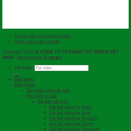
Hướng dẫn mua hàng Online
Chính sách vận chuyển
Copyright 2026 ©
CÔNG TY CỔ PHẦN TDT GREEN VIỆT
NAM
-
Designed by
E-smart
Tìm kiếm:
Giới thiệu
Sản Phẩm
Sản phẩm khuyến mãi
Phụ kiện tủ bếp
Giá bát nâng hạ
Giá bát nâng hạ Fulco
Giá bát nâng hạ Grob
Giá bát nâng hạ BossEU
Giá bát nâng hạ Cariny
Giá bát nâng hạ Eurogold