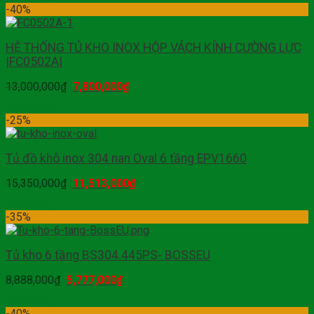
-40%
HỆ THỐNG TỦ KHO INOX HỘP VÁCH KÍNH CƯỜNG LỰC
|FC0502A|
13,000,000
₫
7,800,000
₫
Mua hàng
-25%
Tủ đồ khô inox 304 nan Oval 6 tầng EPV1660
15,350,000
₫
11,513,000
₫
Mua hàng
-35%
Tủ kho 6 tầng BS304.445PS- BOSSEU
8,888,000
₫
5,777,000
₫
Mua hàng
-40%