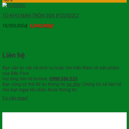
TỦ KHO NAN TRÒN 304 |FC0502C|
10,900,000
₫
6,540,000
₫
Mua hàng
Liên hệ
Bạn cần tư vấn về dịch vụ hoặc tìm hiểu thêm về sản phẩm
của Bếp Plus
Vui lòng liên hệ hotline:
0988.586.525
Bạn cũng có thể để lại thông tin
tại đây
. Chúng tôi sẽ liên hệ
cho bạn ngay khi nhận được thông tin
Tư vấn ngay!