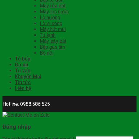
Máy rửa bát
Máy lọc nước
Lò nướng
Lò vi sóng
Máy hút mùi
Tủ lạnh
Máy sấy bát
Bếp gas âm
Bộ nồi
Tủ bếp
Dự án
Tư vấn
Khuyến Mại
Tin tức
Liên hệ
Hotline: 0988.586.525
Đăng nhập