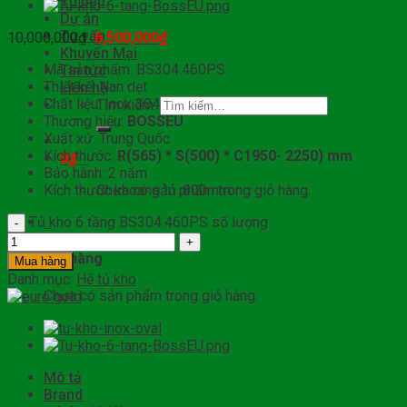
Tủ bếp
Dự án
Tư vấn
10,000,000
₫
6,500,000
₫
Khuyến Mại
Mã sản phẩm: BS304.460PS
Tin tức
Thiết kế: Nan dẹt
Liên hệ
Chất liệu: Inox 304
Tìm kiếm:
Thương hiệu:
BOSSEU
Xuất xứ: Trung Quốc
Kích thước:
R(565) * S(500) * C1950- 2250) mm
0
₫
0
Bảo hành: 2 năm
Kích thước khoang tủ :600mm
Chưa có sản phẩm trong giỏ hàng.
Tủ kho 6 tầng BS304.460PS số lượng
0
Giỏ hàng
Mua hàng
Danh mục:
Hệ tủ kho
Chưa có sản phẩm trong giỏ hàng.
Mô tả
Brand