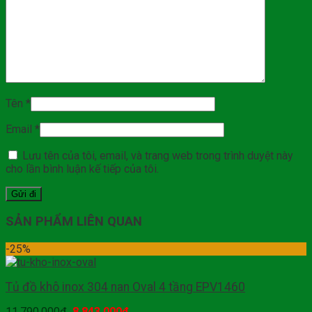
Tên
*
Email
*
Lưu tên của tôi, email, và trang web trong trình duyệt này
cho lần bình luận kế tiếp của tôi.
SẢN PHẨM LIÊN QUAN
-25%
Tủ đồ khô inox 304 nan Oval 4 tầng EPV1460
11,790,000
₫
8,843,000
₫