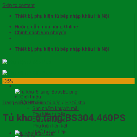
Skip to content
Thiết bị, phụ kiện tủ bếp nhập khẩu Hà Nội
Hướng dẫn mua hàng Online
Chính sách vận chuyển
Thiết bị, phụ kiện tủ bếp nhập khẩu Hà Nội
-35%
Giới thiệu
Trang chủ
Sản Phẩm
/
Phụ kiện tủ bếp
/
Hệ tủ kho
Sản phẩm khuyến mãi
Phụ kiện tủ bếp
Tủ kho 6 tầng BS304.460PS
Chậu vòi rửa bát
Phụ kiện liên kết
Thiết bị nhà bếp