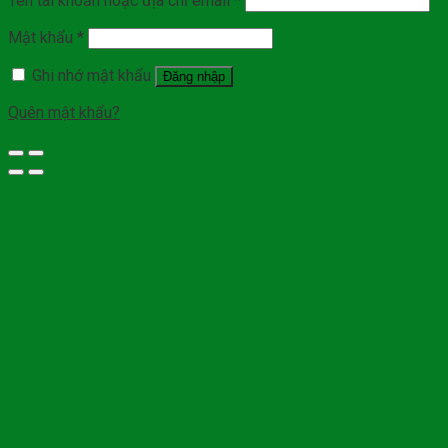
Tên tài khoản hoặc địa chỉ email
*
Mật khẩu
*
Ghi nhớ mật khẩu
Đăng nhập
Quên mật khẩu?