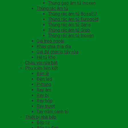
Thùng gạo âm tủ Inoxen
Thùng rác âm tủ
Thùng rác âm tủ BossEU
Thùng rác âm tủ Eurogold
Thùng rác âm tủ Garis
Thùng rác âm tủ Grob
Thùng rác âm tủ Inoxen
Giá treo ngoài
Khay chia thìa dĩa
Giá để chai lọ tẩy rửa
Hệ tủ kho
Chậu vòi rửa bát
Phụ kiện liên kết
Bản lề
Đèn led
Pittong
Ray âm
Ray bi
Ray hộp
Ray trượt
Tay nắm cánh tủ
Thiết bị nhà bếp
Bếp từ
Bếp từ đơn