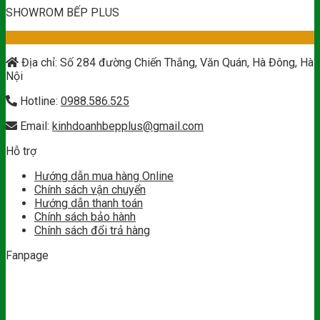
SHOWROM BẾP PLUS
Địa chỉ: Số 284 đường Chiến Thắng, Văn Quán, Hà Đông, Hà
Nội
Hotline:
0988.586.525
Email:
kinhdoanhbepplus@gmail.com
Hỗ trợ
Hướng dẫn mua hàng Online
Chính sách vận chuyển
Hướng dẫn thanh toán
Chính sách bảo hành
Chính sách đổi trả hàng
Fanpage