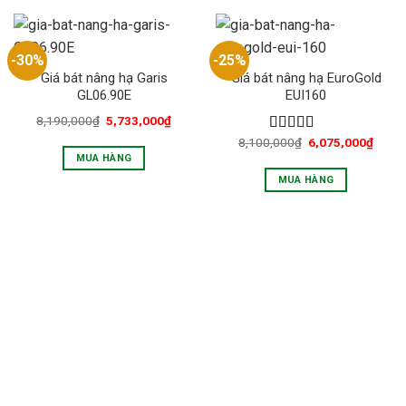
-30%
-25%
Giá bát nâng hạ Garis
Giá bát nâng hạ EuroGold
GL06.90E
EUI160
8,190,000
₫
5,733,000
₫
8,100,000
₫
6,075,000
₫
Được xếp
hạng
4.33
MUA HÀNG
5 sao
MUA HÀNG
LIÊN HỆ