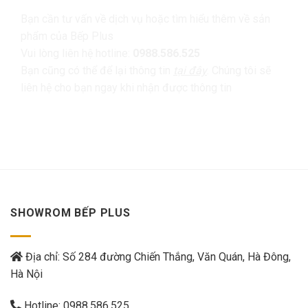
Bạn cần tư vấn về dịch vụ hoặc tìm hiểu thêm về sản
phẩm của Bếp Plus
Vui lòng liên hệ hotline:
0988.586.525
Bạn cũng có thể để lại thông tin
tại đây
. Chúng tôi sẽ
liên hệ cho bạn ngay khi nhận được thông tin
SHOWROM BẾP PLUS
Địa chỉ: Số 284 đường Chiến Thắng, Văn Quán, Hà Đông,
Hà Nội
Hotline:
0988.586.525