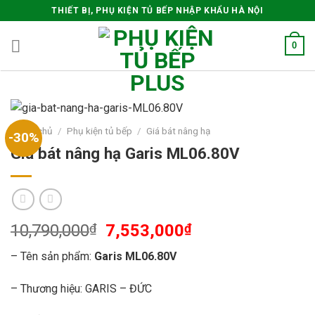
Skip
THIẾT BỊ, PHỤ KIỆN TỦ BẾP NHẬP KHẨU HÀ NỘI
to
content
0
Trang chủ
/
Phụ kiện tủ bếp
/
Giá bát nâng hạ
-30%
Giá bát nâng hạ Garis ML06.80V
10,790,000
₫
7,553,000
₫
– Tên sản phẩm:
Garis ML06.80V
– Thương hiệu: GARIS – ĐỨC