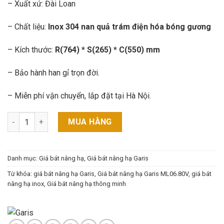
– Xuất xứ: Đài Loan
– Chất liệu:
Inox 304 nan quả trám điện hóa bóng gương
– Kích thước:
R(764) * S(265) * C(550) mm
– Bảo hành han gỉ trọn đời.
– Miễn phí vận chuyển, lắp đặt tại Hà Nội.
Giá bát nâng hạ Garis ML06.80V số lượng
MUA HÀNG
Danh mục:
Giá bát nâng hạ
,
Giá bát nâng hạ Garis
Từ khóa:
giá bát nâng hạ Garis
,
Giá bát nâng hạ Garis ML06.80V
,
giá bát
nâng hạ inox
,
Giá bát nâng hạ thông minh