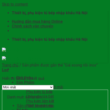
Skip to content
Thiết bị, phụ kiện tủ bếp nhập khẩu Hà Nội
Hướng dẫn mua hàng Online
Chính sách vận chuyển
Thiết bị, phụ kiện tủ bếp nhập khẩu Hà Nội
Trang chủ
/
Sản phẩm được gắn thẻ “Giá xoong nồi inox”
Lọc
Giới thiệu
Hiển thị tất cả 10 kết quả
Sản Phẩm
Sản phẩm khuyến mãi
Phụ kiện tủ bếp
Chậu vòi rửa bát
Danh mục sản phẩm
Phụ kiện liên kết
Sản phẩm khuyến mãi
Thiết bị nhà bếp