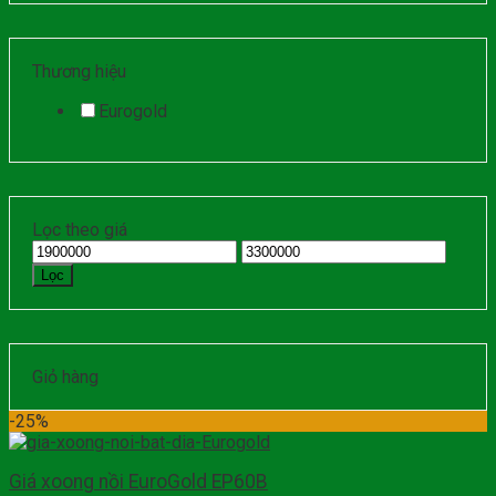
Thương hiệu
Eurogold
Lọc theo giá
Lọc
Giỏ hàng
-25%
Giá xoong nồi EuroGold EP60B