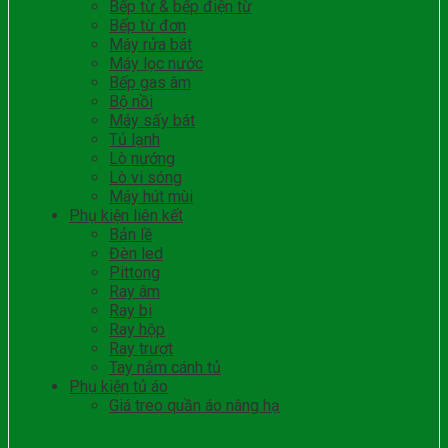
Bếp từ & bếp điện từ
Bếp từ đơn
Máy rửa bát
Máy lọc nước
Bếp gas âm
Bộ nồi
Máy sấy bát
Tủ lạnh
Lò nướng
Lò vi sóng
Máy hút mùi
Phụ kiện liên kết
Bản lề
Đèn led
Pittong
Ray âm
Ray bi
Ray hộp
Ray trượt
Tay nắm cánh tủ
Phụ kiện tủ áo
Giá treo quần áo nâng hạ