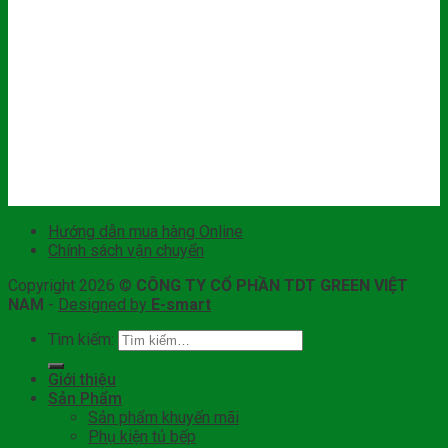
Hướng dẫn mua hàng Online
Chính sách vận chuyển
Copyright 2026 ©
CÔNG TY CỔ PHẦN TDT GREEN VIỆT
NAM
-
Designed by
E-smart
Tìm kiếm:
Giới thiệu
Sản Phẩm
Sản phẩm khuyến mãi
Phụ kiện tủ bếp