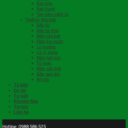
Ray hộp
Ray trượt
Tay nắm cánh tủ
Thiết bị nhà bếp
Bếp từ
Bếp từ đơn
Máy rửa bát
Máy lọc nước
Lò nướng
Lò vi sóng
Máy hút mùi
Tủ lạnh
Máy sấy bát
Bếp gas âm
Bộ nồi
Tủ bếp
Dự án
Tư vấn
Khuyến Mại
Tin tức
Liên hệ
Hotline: 0988.586.525