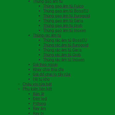
Thùng gạo âm tủ
Thùng gạo âm tủ Fulco
Thùng gạo âm tủ BossEU
Thùng gạo âm tủ Eurogold
Thùng gạo âm tủ Garis
Thùng gạo âm tủ Grob
Thùng gạo âm tủ Inoxen
Thùng rác âm tủ
Thùng rác âm tủ BossEU
Thùng rác âm tủ Eurogold
Thùng rác âm tủ Garis
Thùng rác âm tủ Grob
Thùng rác âm tủ Inoxen
Giá treo ngoài
Khay chia thìa dĩa
Giá để chai lọ tẩy rửa
Hệ tủ kho
Chậu vòi rửa bát
Phụ kiện liên kết
Bản lề
Đèn led
Pittong
Ray âm
Ray bi