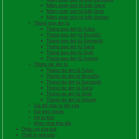
Mâm xoay góc tủ bếp Garis
Mâm xoay góc tủ bếp Grob
Mâm xoay góc tủ bếp Inoxen
Thùng gạo âm tủ
Thùng gạo âm tủ Fulco
Thùng gạo âm tủ BossEU
Thùng gạo âm tủ Eurogold
Thùng gạo âm tủ Garis
Thùng gạo âm tủ Grob
Thùng gạo âm tủ Inoxen
Thùng rác âm tủ
Thùng rác âm tủ Fulco
Thùng rác âm tủ BossEU
Thùng rác âm tủ Eurogold
Thùng rác âm tủ Garis
Thùng rác âm tủ Grob
Thùng rác âm tủ Inoxen
Giá để chai lọ tẩy rửa
Giá treo ngoài
Hệ tủ kho
Khay chia thìa dĩa
Chậu vòi rửa bát
Thiết bị nhà bếp