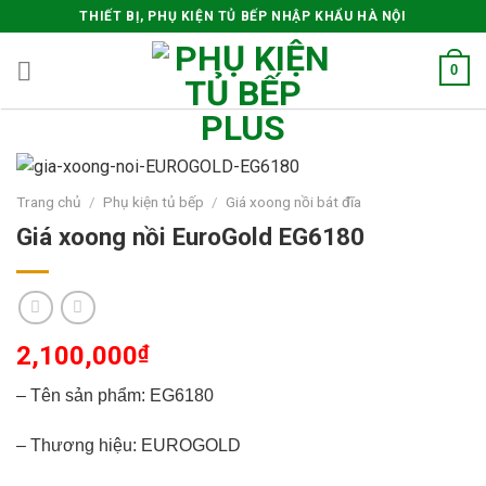
Skip
THIẾT BỊ, PHỤ KIỆN TỦ BẾP NHẬP KHẨU HÀ NỘI
to
content
0
Trang chủ
/
Phụ kiện tủ bếp
/
Giá xoong nồi bát đĩa
Giá xoong nồi EuroGold EG6180
2,100,000
₫
– Tên sản phẩm: EG6180
– Thương hiệu: EUROGOLD