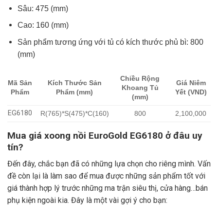
Sâu: 475 (mm)
Cao: 160 (mm)
Sản phẩm tương ứng với tủ có kích thước phủ bì: 800
(mm)
Chiều Rộng
Mã Sản
Kích Thước Sản
Giá Niêm
Khoang Tủ
Phẩm
Phẩm (mm)
Yết (VND)
(mm)
EG6180
R(765)*S(475)*C(160)
800
2,100,000
Mua giá xoong nồi EuroGold EG6180 ở đâu uy
tín?
Đến đây, chắc bạn đã có những lựa chọn cho riêng mình. Vấn
đề còn lại là làm sao để mua được những sản phẩm tốt với
giá thành hợp lý trước những ma trận siêu thị, cửa hàng…bán
phụ kiện ngoài kia. Đây là một vài gợi ý cho bạn: