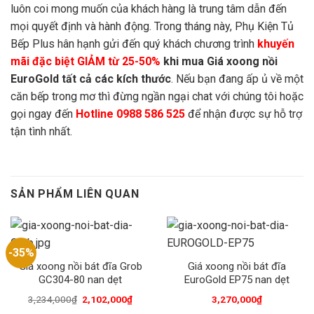
luôn coi mong muốn của khách hàng là trung tâm dẫn đến
mọi quyết định và hành động. Trong tháng này, Phụ Kiện Tủ
Bếp Plus hân hạnh gửi đến quý khách chương trình
khuyến
mãi đặc biệt GIẢM từ 25-50%
khi mua Giá xoong nồi
EuroGold tất cả các kích thước
. Nếu bạn đang ấp ủ về một
căn bếp trong mơ thì đừng ngần ngại chat với chúng tôi hoặc
gọi ngay đến
Hotline 0988 586 525
để nhận được sự hỗ trợ
tận tình nhất.
SẢN PHẨM LIÊN QUAN
-35%
Giá xoong nồi bát đĩa Grob
Giá xoong nồi bát đĩa
GC304-80 nan dẹt
EuroGold EP75 nan dẹt
3,234,000
₫
2,102,000
₫
3,270,000
₫