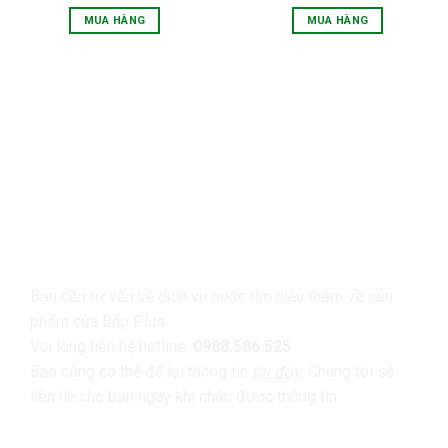
MUA HÀNG
MUA HÀNG
LIÊN HỆ
Bạn cần tư vấn về dịch vụ hoặc tìm hiểu thêm về sản
phẩm của Bếp Plus
Vui lòng liên hệ hotline:
0988.586.525
Bạn cũng có thể để lại thông tin
tại đây
. Chúng tôi sẽ
liên hệ cho bạn ngay khi nhận được thông tin