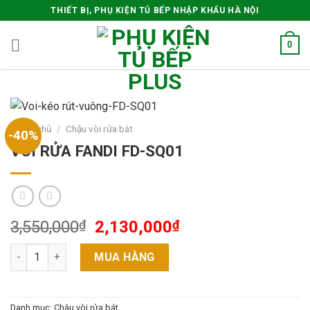
Skip
THIẾT BỊ, PHỤ KIỆN TỦ BẾP NHẬP KHẨU HÀ NỘI
to
content
0
Trang chủ
/
Chậu vòi rửa bát
-40%
VÒI RỬA FANDI FD-SQ01
3,550,000
₫
2,130,000
₫
VÒI RỬA FANDI FD-SQ01 số lượng
MUA HÀNG
Danh mục:
Chậu vòi rửa bát