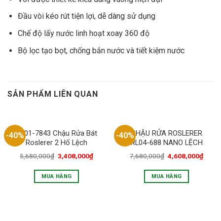
Đầu vòi kéo rút tiện lợi, dễ dàng sử dụng
Chế độ lấy nước linh hoạt xoay 360 độ
Bộ lọc tạo bọt, chống bắn nước và tiết kiệm nước
SẢN PHẨM LIÊN QUAN
RL01-7843 Chậu Rửa Bát
CHẬU RỬA ROSLERER
-40%
-40%
Roslerer 2 Hố Lệch
RL04-688 NANO LỆCH
5,680,000
₫
3,408,000
₫
7,680,000
₫
4,608,000
₫
MUA HÀNG
MUA HÀNG