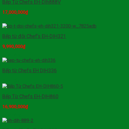
Bếp Từ Chefs EH-DIh888V
17,000,000
₫
Mua hàng
Bếp từ đôi Chef’s EH-DIH321
9,990,000
₫
Mua hàng
Bếp từ Chefs EH DIH336
Đọc tiếp
Bếp Từ Chefs EH-DIH860
16,900,000
₫
Mua hàng