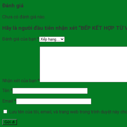
Đánh giá
Chưa có đánh giá nào.
Hãy là người đầu tiên nhận xét “BẾP KẾT HỢP TỪ 
Đánh giá của bạn
*
Nhận xét của bạn
*
Tên
*
Email
*
Lưu tên của tôi, email, và trang web trong trình duyệt này cho 