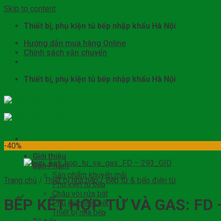
Skip to content
Thiết bị, phụ kiện tủ bếp nhập khẩu Hà Nội
Hướng dẫn mua hàng Online
Chính sách vận chuyển
Thiết bị, phụ kiện tủ bếp nhập khẩu Hà Nội
-40%
Giới thiệu
Sản Phẩm
Sản phẩm khuyến mãi
Trang chủ
/
Thiết bị nhà bếp
/
Bếp từ & bếp điện từ
Phụ kiện tủ bếp
Chậu vòi rửa bát
BẾP KẾT HỢP TỪ VÀ GAS: FD 
Phụ kiện liên kết
Thiết bị nhà bếp