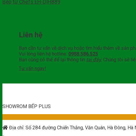
Bếp từ Chefs EH-DIH889
Đọc tiếp
Liên hệ
Bạn cần tư vấn về dịch vụ hoặc tìm hiểu thêm về sản p
Vui lòng liên hệ hotline:
0988.586.525
Bạn cũng có thể để lại thông tin
tại đây
. Chúng tôi sẽ l
Tư vấn ngay!
SHOWROM BẾP PLUS
Địa chỉ: Số 284 đường Chiến Thắng, Văn Quán, Hà Đông, Hà 