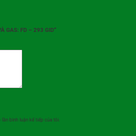
VÀ GAS: FD – 293 GID”
lần bình luận kế tiếp của tôi.