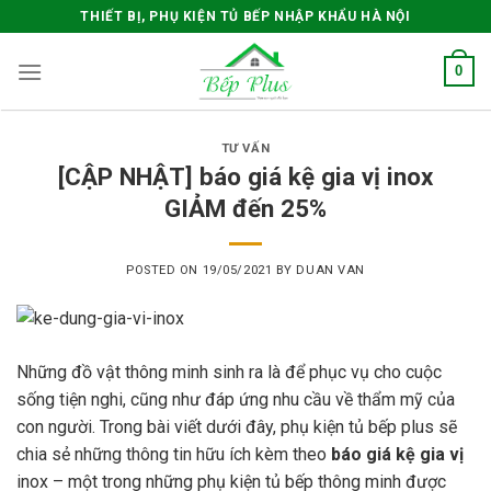
Skip
THIẾT BỊ, PHỤ KIỆN TỦ BẾP NHẬP KHẨU HÀ NỘI
to
content
0
TƯ VẤN
[CẬP NHẬT] báo giá kệ gia vị inox
GIẢM đến 25%
POSTED ON
19/05/2021
BY
DUAN VAN
Những đồ vật thông minh sinh ra là để phục vụ cho cuộc
sống tiện nghi, cũng như đáp ứng nhu cầu về thẩm mỹ của
con người. Trong bài viết dưới đây, phụ kiện tủ bếp plus sẽ
chia sẻ những thông tin hữu ích kèm theo
báo giá kệ gia vị
inox – một trong những
phụ kiện tủ bếp thông minh
được