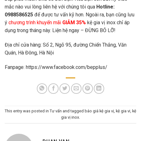
mắc nào vui lòng liên hệ với chúng tôi qua
Hotline:
0988586525
để được tư vấn kỹ hơn. Ngoài ra, bạn cũng lưu
ý
chương trình khuyến mãi
GIẢM 35%
kệ gia vị inox chỉ áp
dụng trong tháng này. Liện hệ ngay – ĐỪNG BỎ LỠ!
Địa chỉ cửa hàng: Số 2, Ngõ 95, đường Chiến Thắng, Văn
Quán, Hà Đông, Hà Nội
Fanpage:
https://www.facebook.com/bepplus/
This entry was posted in
Tư vấn
and tagged
báo giá kệ gia vị
,
kệ gia vi
,
kệ
gia vị inox
.