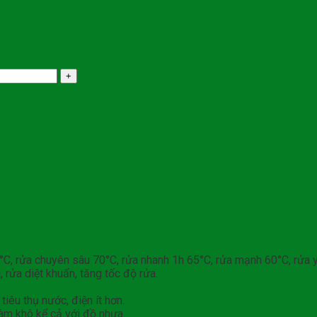
°C, rửa chuyên sâu 70°C, rửa nhanh 1h 65°C, rửa mạnh 60°C, rửa y
rửa diệt khuẩn, tăng tốc độ rửa.
iêu thụ nước, điện ít hơn.
làm khô kể cả với đồ nhựa.