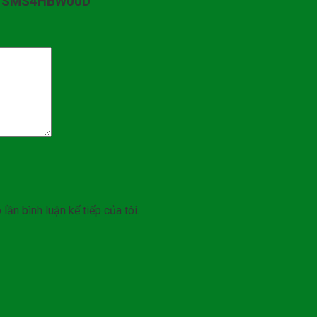
sch SMS4HBW00D”
lần bình luận kế tiếp của tôi.