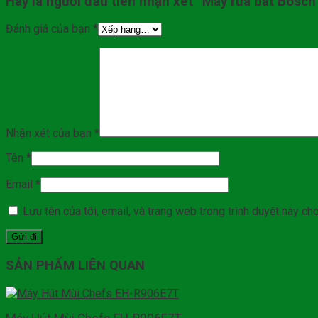
Hãy là người đầu tiên nhận xét “Máy rửa bát Bo
Đánh giá của bạn
*
Nhận xét của bạn
*
Tên
*
Email
*
Lưu tên của tôi, email, và trang web trong trình duyệt này cho 
SẢN PHẨM LIÊN QUAN