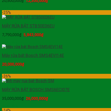
20,500,000
₫
12,300,000
₫
Mua hàng
-25%
MÁY RỬA BÁT STB50E06EU
7,790,000
₫
5,843,000
₫
Mua hàng
Máy rửa bát Bosch SMS4EVI14E
20,000,000
₫
Mua hàng
-26%
MÁY RỬA BÁT BOSCH SMS6ECI07E
35,000,000
₫
26,000,000
₫
Mua hàng
-14%