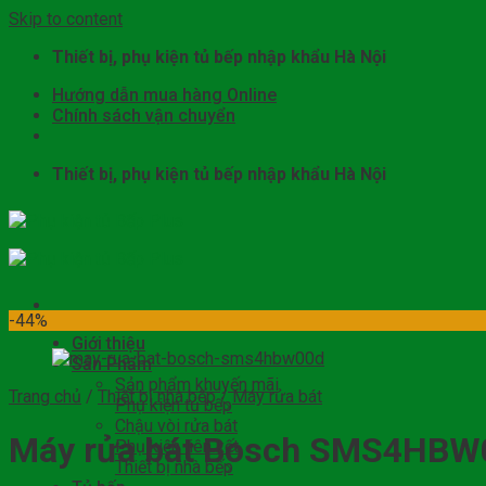
Skip to content
Thiết bị, phụ kiện tủ bếp nhập khẩu Hà Nội
Hướng dẫn mua hàng Online
Chính sách vận chuyển
Thiết bị, phụ kiện tủ bếp nhập khẩu Hà Nội
-44%
Giới thiệu
Sản Phẩm
Sản phẩm khuyến mãi
Trang chủ
/
Thiết bị nhà bếp
/
Máy rửa bát
Phụ kiện tủ bếp
Chậu vòi rửa bát
Máy rửa bát Bosch SMS4HBW
Phụ kiện liên kết
Thiết bị nhà bếp