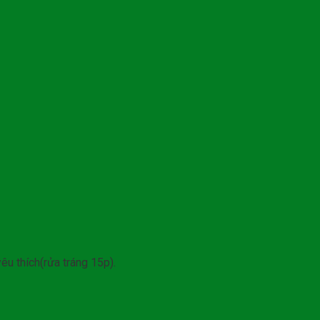
êu thích(rửa tráng 15p).