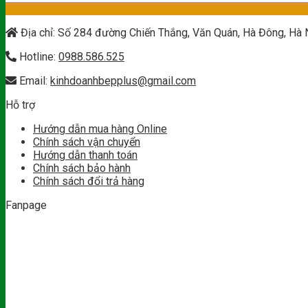
Địa chỉ: Số 284 đường Chiến Thắng, Văn Quán, Hà Đông, Hà 
Hotline:
0988.586.525
Email:
kinhdoanhbepplus@gmail.com
Hỗ trợ
Hướng dẫn mua hàng Online
Chính sách vận chuyển
Hướng dẫn thanh toán
Chính sách bảo hành
Chính sách đổi trả hàng
Fanpage