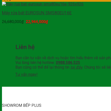
Máy rửa bát EUROSUN SMS80EU16E
26,680,000
₫
22,944,000
₫
Mua hàng
Liên hệ
Bạn cần tư vấn về dịch vụ hoặc tìm hiểu thêm về sản p
Vui lòng liên hệ hotline:
0988.586.525
Bạn cũng có thể để lại thông tin
tại đây
. Chúng tôi sẽ l
Tư vấn ngay!
SHOWROM BẾP PLUS