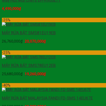
Máy Hút Mùi Chefs EH-R906E7T
4,490,000
₫
Mua hàng
-25%
MÁY RỬA BÁT SMS81EU19EB
26,760,000
₫
20,070,000
₫
Mua hàng
-25%
MÁY RỬA BÁT SMS78EU12EB
25,680,000
₫
19,260,000
₫
Mua hàng
-40%
MÁY RỬA BÁT MALAYSIA FANDI FD-SMS 14EU67E