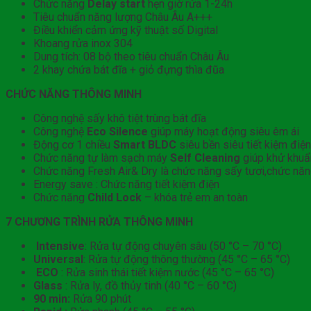
Chức năng
Delay start
hẹn giờ rửa 1-24h
Tiêu chuẩn năng lượng Châu Âu A+++
Điều khiển cảm ứng kỹ thuật số Digital
Khoang rửa inox 304
Dung tích: 08 bộ theo tiêu chuẩn Châu Âu
2 khay chứa bát đĩa + giỏ đựng thìa đũa
CHỨC NĂNG THÔNG MINH
Công nghệ sấy khô tiệt trùng bát đĩa
Công nghệ
Eco Silence
giúp máy hoạt động siêu êm ái
Động cơ 1 chiều
Smart BLDC
siêu bền siêu tiết kiệm điệ
Chức năng tự làm sạch máy
Self Cleaning
giúp khử khuẩ
Chức năng Fresh Air& Dry là chức năng sấy tươi,chức năn
Energy save : Chức năng tiết kiệm điện
Chức năng
Child Lock
– khóa trẻ em an toàn
7 CHƯƠNG TRÌNH RỬA THÔNG MINH
Intensive
: Rửa tự động chuyên sâu (50 °C – 70 °C)
Universal
: Rửa tự động thông thường (45 °C – 65 °C)
ECO
: Rửa sinh thái tiết kiệm nước (45 °C – 65 °C)
Glass
: Rửa ly, đồ thủy tinh (40 °C – 60 °C)
90 min:
Rửa 90 phút