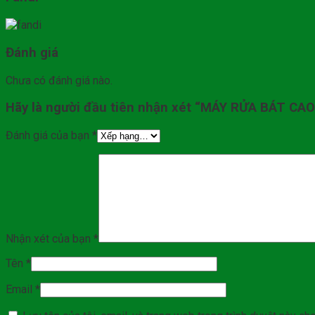
Đánh giá
Chưa có đánh giá nào.
Hãy là người đầu tiên nhận xét “MÁY RỬA BÁT C
Đánh giá của bạn
*
Nhận xét của bạn
*
Tên
*
Email
*