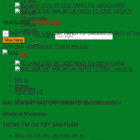
Tủ bếp
Dự án
Tư vấn
Khuyến Mại
18,890,000
₫
11,334,000
₫
Tin tức
Liên hệ
MÁY RỬA BÁT CAO CẤP FANDI FD-SMS08EU60BUV số lượ
Tìm kiếm:
Mua hàng
Danh mục:
Máy rửa bát
,
Thiết bị nhà bếp
0
₫
0
Chưa có sản phẩm trong giỏ hàng.
0
Mô tả
Brand
Giỏ hàng
Đánh giá (0)
Chưa có sản phẩm trong giỏ hàng.
MÁY RỬA BÁT CAO CẤP FANDI FD-SMS08EU60BUV
(
Made in Malaysia)
THÔNG TIN CHI TIẾT SẢN PHẨM
Máy rửa bát độc lập hoặc âm tủ