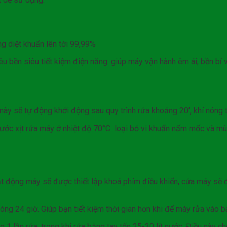
ng diệt khuẩn lên tới 99,99%
êu bền siêu tiết kiệm điện năng: giúp máy vận hành êm ái, bền bỉ v
này sẽ tự động khởi động sau quy trình rửa khoảng 20′, khí nóng
ước xịt rửa máy ở nhiệt độ 70°C loại bỏ vi khuẩn nấm mốc và mùi
ạt động máy sẽ được thiết lập khoá phím điều khiển, cửa máy sẽ 
vòng 24 giờ. Giúp bạn tiết kiệm thời gian hơn khi để máy rửa vào
 lần rửa, trong khi rửa bằng tay tốn 25-30 lít nước. Điều này cho