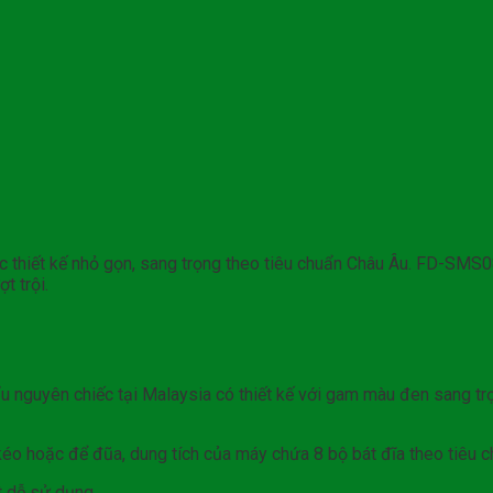
hiết kế nhỏ gọn, sang trọng theo tiêu chuẩn Châu Âu. FD-SMS0
t trội.
yên chiếc tại Malaysia có thiết kế với gam màu đen sang trọng
o hoặc để đũa, dung tích của máy chứa 8 bộ bát đĩa theo tiêu ch
t dễ sử dụng.