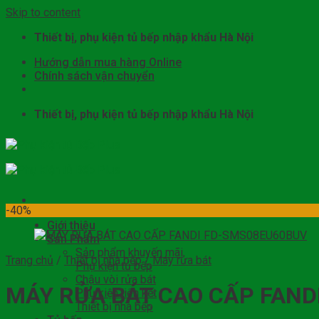
Skip to content
Thiết bị, phụ kiện tủ bếp nhập khẩu Hà Nội
Hướng dẫn mua hàng Online
Chính sách vận chuyển
Thiết bị, phụ kiện tủ bếp nhập khẩu Hà Nội
-40%
Giới thiệu
Sản Phẩm
Sản phẩm khuyến mãi
Trang chủ
/
Thiết bị nhà bếp
/
Máy rửa bát
Phụ kiện tủ bếp
Chậu vòi rửa bát
MÁY RỬA BÁT CAO CẤP FAND
Phụ kiện liên kết
Thiết bị nhà bếp