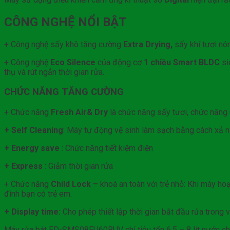
CÔNG NGHỆ NỔI BẬT
+ Công nghệ sấy khô tăng cường
Extra Drying,
sấy khí tươi nó
+ Công nghệ
Eco Silence
của động cơ
1 chiều Smart BLDC
si
thụ và rút ngắn thời gian rửa.
CHỨC NĂNG TĂNG CƯỜNG
+ Chức năng
Fresh Air& Dry
là chức năng sấy tươi, chức năng 
+ Self Cleaning
: Máy tự động vệ sinh làm sạch bằng cách xả n
+ Energy save
: Chức năng tiết kiệm điện
+ Express
: Giảm thời gian rửa
+ Chức năng
Child Lock –
khoá an toàn với trẻ nhỏ: Khi máy ho
đình bạn có trẻ em.
+ Display time:
Cho phép thiết lập thời gian bắt đầu rửa trong 
Máy rửa bát FD-SMS08EU60BUV chỉ tiêu tốn 6,5 – 8 lít nước cho 1