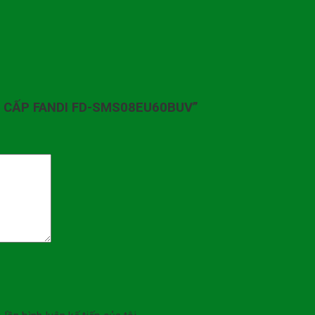
AO CẤP FANDI FD-SMS08EU60BUV”