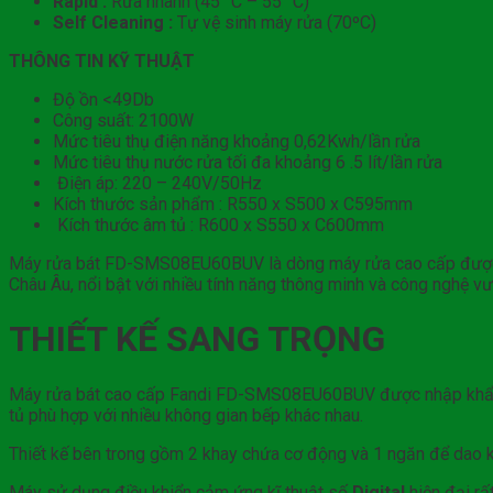
Rapid :
Rửa nhanh (45 °C – 55 °C)
Self Cleaning :
Tự vệ sinh máy rửa (70ºC)
THÔNG TIN KỸ THUẬT
Độ ồn <49Db
Công suất: 2100W
Mức tiêu thụ điện năng khoảng 0,62Kwh/lần rửa
Mức tiêu thụ nước rửa tối đa khoảng 6 .5 lít/lần rửa
Điện áp: 220 – 240V/50Hz
Kích thước sản phẩm : R550 x S500 x C595mm
Kích thước âm tủ : R600 x S550 x C600mm
Máy rửa bát FD-SMS08EU60BUV là dòng máy rửa cao cấp được t
Châu Âu, nổi bật với nhiều tính năng thông minh và công nghệ vượ
THIẾT KẾ SANG TRỌNG
Máy rửa bát cao cấp Fandi FD-SMS08EU60BUV được nhập khẩu ngu
tủ phù hợp với nhiều không gian bếp khác nhau.
Thiết kế bên trong gồm 2 khay chứa cơ động và 1 ngăn để dao ké
Máy sử dụng điều khiển cảm ứng kĩ thuật số
Digital
hiện đại rấ