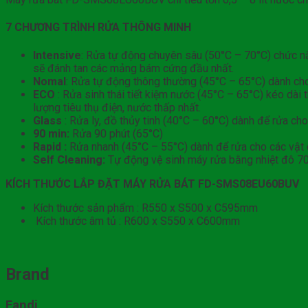
7 CHƯƠNG TRÌNH RỬA THÔNG MINH
Intensive
: Rửa tự động chuyên sâu (50°C – 70°C) chức nă
sẽ đánh tan các mảng bám cứng đầu nhất.
Nomal
: Rửa tự động thông thường (45°C – 65°C) dành cho 
ECO
: Rửa sinh thái tiết kiệm nước (45°C – 65°C) kéo dài 
lượng tiêu thụ điện, nước thấp nhất.
Glass
: Rửa ly, đồ thủy tinh (40°C – 60°C) dành để rửa cho 
90 min:
Rửa 90 phút (65°C)
Rapid :
Rửa nhanh (45°C – 55°C) dành để rửa cho các vật 
Self Cleaning:
Tự động vệ sinh máy rửa bằng nhiệt đô 70
KÍCH THƯỚC LẮP ĐẶT MÁY RỬA BÁT
FD-SMS08EU60BUV
Kích thước sản phẩm : R550 x S500 x C595mm
Kích thước âm tủ : R600 x S550 x C600mm
Brand
Fandi