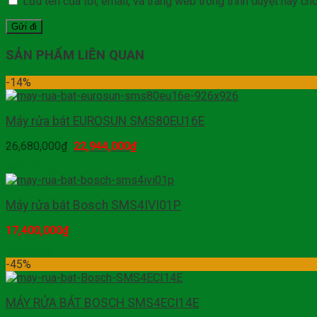
Lưu tên của tôi, email, và trang web trong trình duyệt này cho 
SẢN PHẨM LIÊN QUAN
-14%
Máy rửa bát EUROSUN SMS80EU16E
26,680,000
₫
22,944,000
₫
Mua hàng
Máy rửa bát Bosch SMS4IVI01P
17,400,000
₫
Mua hàng
-45%
MÁY RỬA BÁT BOSCH SMS4ECI14E