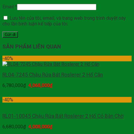
Email
*
Lưu tên của tôi, email, và trang web trong trình duyệt này
cho lần bình luận kế tiếp của tôi.
SẢN PHẨM LIÊN QUAN
-40%
RL04-7245 Chậu Rửa Bát Roslerer 2 Hố Cân
6,780,000
₫
4,068,000
₫
Mua hàng
-40%
RL01-10045 Chậu Rửa Bát Roslerer 2 Hố Có Bàn Chờ
6,680,000
₫
4,008,000
₫