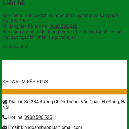
Liên hệ
Bạn cần tư vấn về dịch vụ hoặc tìm hiểu thêm về sản phẩm
của Bếp Plus
Vui lòng liên hệ hotline:
0988.586.525
Bạn cũng có thể để lại thông tin
tại đây
. Chúng tôi sẽ liên hệ
cho bạn ngay khi nhận được thông tin
Tư vấn ngay!
SHOWROM BẾP PLUS
Địa chỉ: Số 284 đường Chiến Thắng, Văn Quán, Hà Đông, Hà
Nội
Hotline:
0988.586.525
Email:
kinhdoanhbepplus@gmail.com