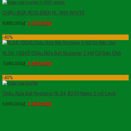
CHẬU RỬA ROSLERER RL-900 WHITE
8,880,000
₫
5,328,000
₫
Mua hàng
-40%
RL04-10045 Chậu Rửa Bát Roslerer 2 Hố Có Bàn Chờ
7,680,000
₫
4,608,000
₫
Mua hàng
-40%
Chậu Rửa Bát Roslerer RL04-8245 Nano 2 Hố Lệch
6,680,000
₫
4,008,000
₫
Mua hàng