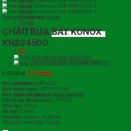
Tủ bếp
Dự án
Tư vấn
Trang chủ
Khuyến Mại
/
Chậu vòi rửa bát
Tin tức
Liên hệ
CHẬU RỬA BÁT KONOX
Tìm kiếm:
KN8245DO
0
₫
0
Chưa có sản phẩm trong giỏ hàng.
0
6,750,000
₫
5,737,500
₫
Giỏ hàng
Mã sản phẩm:
KN8245DO
Kích thước (mm):
820*450*228
Kích thước hố (mm):
415*400; 330*350
Chưa có sản phẩm trong giỏ hàng.
Cắt đá lắp dương (mm)
: 790*420
Chất liệu
: SS304
Độ dày
: 1.0+4.0
Phụ kiện:
Siphon + rổ úp bát
Bảo hành chính hãng 10 (năm