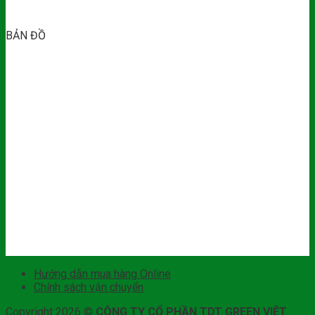
BẢN ĐỒ
Hướng dẫn mua hàng Online
Chính sách vận chuyển
Copyright 2026 ©
CÔNG TY CỔ PHẦN TDT GREEN VIỆT