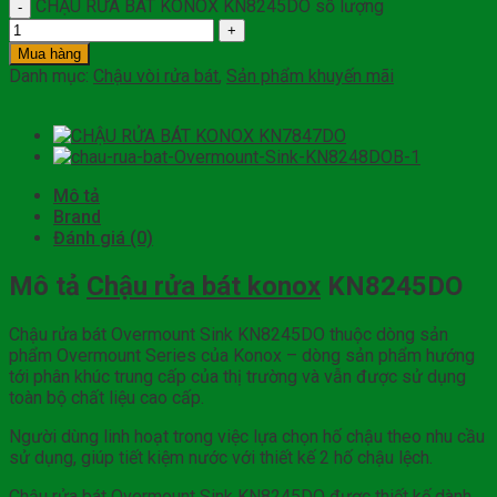
CHẬU RỬA BÁT KONOX KN8245DO số lượng
Mua hàng
Danh mục:
Chậu vòi rửa bát
,
Sản phẩm khuyến mãi
Mô tả
Brand
Đánh giá (0)
Mô tả
Chậu rửa bát konox
KN8245DO
Chậu rửa bát Overmount Sink KN8245DO thuộc dòng sản
phẩm Overmount Series của Konox – dòng sản phẩm hướng
tới phân khúc trung cấp của thị trường và vẫn được sử dụng
toàn bộ chất liệu cao cấp.
Người dùng linh hoạt trong việc lựa chọn hố chậu theo nhu cầu
sử dụng, giúp tiết kiệm nước với thiết kế 2 hố chậu lệch.
Chậu rửa bát Overmount Sink KN8245DO được thiết kế dành