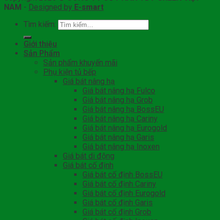
NAM
-
Designed by
E-smart
Tìm kiếm:
Giới thiệu
Sản Phẩm
Sản phẩm khuyến mãi
Phụ kiện tủ bếp
Giá bát nâng hạ
Giá bát nâng hạ Fulco
Giá bát nâng hạ Grob
Giá bát nâng hạ BossEU
Giá bát nâng hạ Cariny
Giá bát nâng hạ Eurogold
Giá bát nâng hạ Garis
Giá bát nâng hạ Inoxen
Giá bát di động
Giá bát cố định
Giá bát cố định BossEU
Giá bát cố định Cariny
Giá bát cố định Eurogold
Giá bát cố định Garis
Giá bát cố định Grob