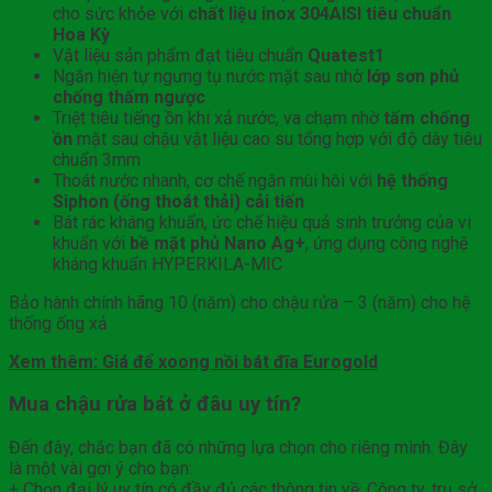
cho sức khỏe với
chất liệu inox 304AISI tiêu chuẩn
Hoa Kỳ
Vật liệu sản phẩm đạt tiêu chuẩn
Quatest1
Ngăn hiện tự ngưng tụ nước mặt sau nhờ
lớp sơn phủ
chống thấm ngược
Triệt tiêu tiếng ồn khi xả nước, va chạm nhờ
tấm chống
ồn
mặt sau chậu vật liệu cao su tổng hợp với độ dày tiêu
chuẩn 3mm
Thoát nước nhanh, cơ chế ngăn mùi hôi với
hệ thống
Siphon (ống thoát thải) cải tiến
Bát rác kháng khuẩn, ức chế hiệu quả sinh trưởng của vi
khuẩn với
bề mặt phủ Nano Ag+
, ứng dụng công nghệ
kháng khuẩn HYPERKILA-MIC
Bảo hành chính hãng 10 (năm) cho chậu rửa – 3 (năm) cho hệ
thống ống xả
Xem thêm: Giá để xoong nồi bát đĩa Eurogold
Mua chậu rửa bát ở đâu uy tín?
Đến đây, chắc bạn đã có những lựa chọn cho riêng mình. Đây
là một vài gợi ý cho bạn:
+ Chọn đại lý uy tín có đầy đủ các thông tin về: Công ty, trụ sở