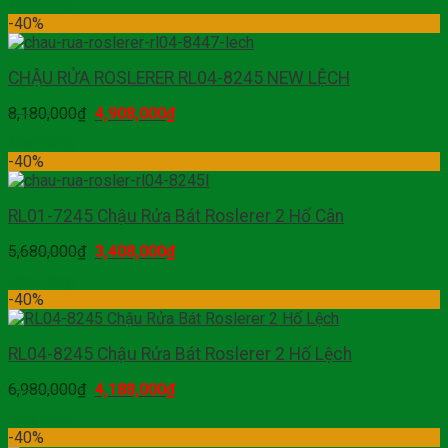
Mua hàng
-40%
CHẬU RỬA ROSLERER RL04-8245 NEW LỆCH
8,180,000
₫
4,908,000
₫
Mua hàng
-40%
RL01-7245 Chậu Rửa Bát Roslerer 2 Hố Cân
5,680,000
₫
3,408,000
₫
Mua hàng
-40%
RL04-8245 Chậu Rửa Bát Roslerer 2 Hố Lệch
6,980,000
₫
4,188,000
₫
Mua hàng
-40%