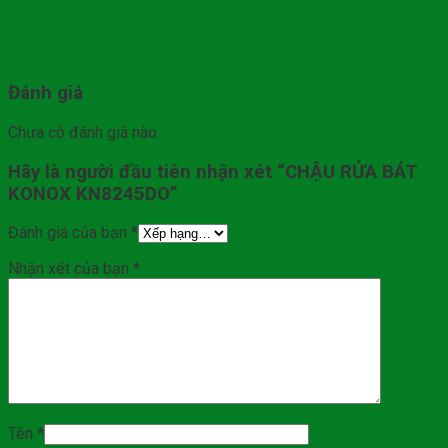
Đánh giá
Chưa có đánh giá nào.
Hãy là người đầu tiên nhận xét “CHẬU RỬA BÁT
KONOX KN8245DO”
Đánh giá của bạn
*
Nhận xét của bạn
*
Tên
*