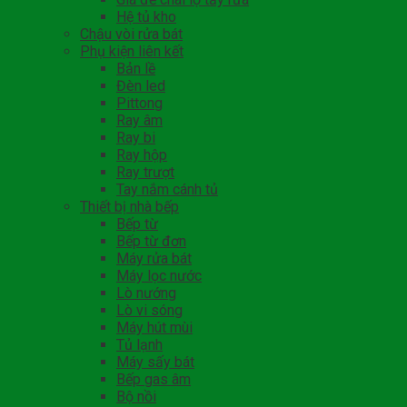
Hệ tủ kho
Chậu vòi rửa bát
Phụ kiện liên kết
Bản lề
Đèn led
Pittong
Ray âm
Ray bi
Ray hộp
Ray trượt
Tay nắm cánh tủ
Thiết bị nhà bếp
Bếp từ
Bếp từ đơn
Máy rửa bát
Máy lọc nước
Lò nướng
Lò vi sóng
Máy hút mùi
Tủ lạnh
Máy sấy bát
Bếp gas âm
Bộ nồi