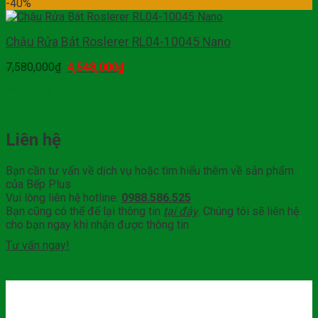
-40%
Chậu Rửa Bát Roslerer RL04-10045 Nano
7,580,000
₫
4,548,000
₫
Mua hàng
Liên hệ
Bạn cần tư vấn về dịch vụ hoặc tìm hiểu thêm về sản phẩm
của Bếp Plus
Vui lòng liên hệ hotline:
0988.586.525
Bạn cũng có thể để lại thông tin
tại đây
. Chúng tôi sẽ liên hệ
cho bạn ngay khi nhận được thông tin
Tư vấn ngay!