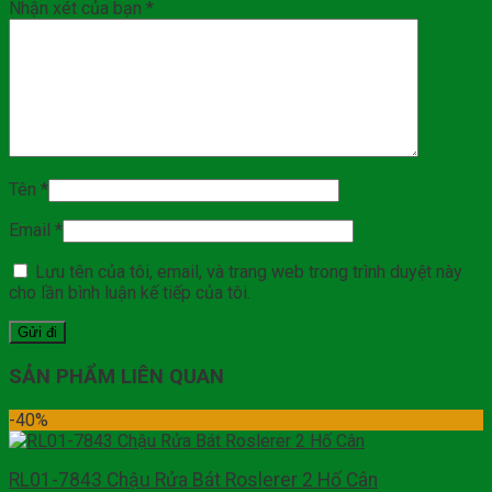
Nhận xét của bạn
*
Tên
*
Email
*
Lưu tên của tôi, email, và trang web trong trình duyệt này
cho lần bình luận kế tiếp của tôi.
SẢN PHẨM LIÊN QUAN
-40%
RL01-7843 Chậu Rửa Bát Roslerer 2 Hố Cân