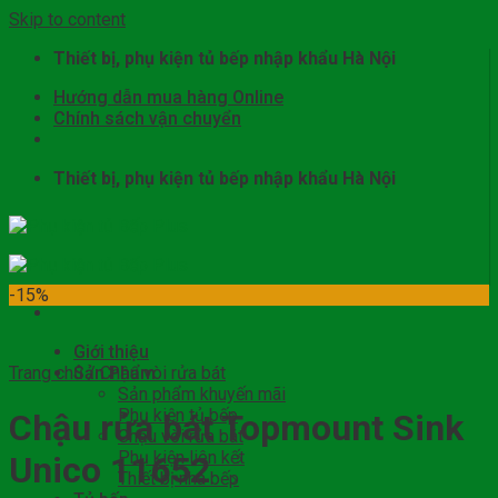
Skip to content
Thiết bị, phụ kiện tủ bếp nhập khẩu Hà Nội
Hướng dẫn mua hàng Online
Chính sách vận chuyển
Thiết bị, phụ kiện tủ bếp nhập khẩu Hà Nội
-15%
Giới thiệu
Trang chủ
Sản Phẩm
/
Chậu vòi rửa bát
Sản phẩm khuyến mãi
Phụ kiện tủ bếp
Chậu rửa bát Topmount Sink
Chậu vòi rửa bát
Phụ kiện liên kết
Unico 11652
Thiết bị nhà bếp