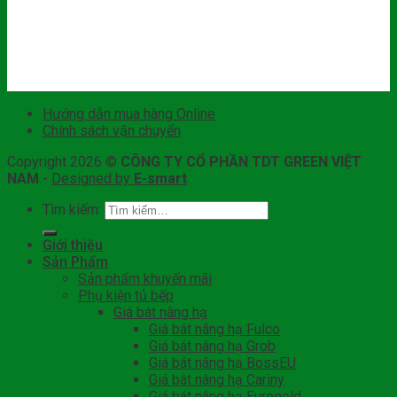
Hướng dẫn mua hàng Online
Chính sách vận chuyển
Copyright 2026 ©
CÔNG TY CỔ PHẦN TDT GREEN VIỆT
NAM
-
Designed by
E-smart
Tìm kiếm:
Giới thiệu
Sản Phẩm
Sản phẩm khuyến mãi
Phụ kiện tủ bếp
Giá bát nâng hạ
Giá bát nâng hạ Fulco
Giá bát nâng hạ Grob
Giá bát nâng hạ BossEU
Giá bát nâng hạ Cariny
Giá bát nâng hạ Eurogold