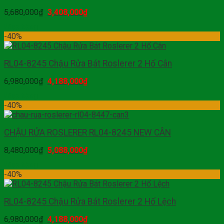
5,680,000
₫
3,408,000
₫
Mua hàng
-40%
RL04-8245 Chậu Rửa Bát Roslerer 2 Hố Cân
6,980,000
₫
4,188,000
₫
Mua hàng
-40%
CHẬU RỬA ROSLERER RL04-8245 NEW CÂN
8,480,000
₫
5,088,000
₫
Mua hàng
-40%
RL04-8245 Chậu Rửa Bát Roslerer 2 Hố Lệch
6,980,000
₫
4,188,000
₫