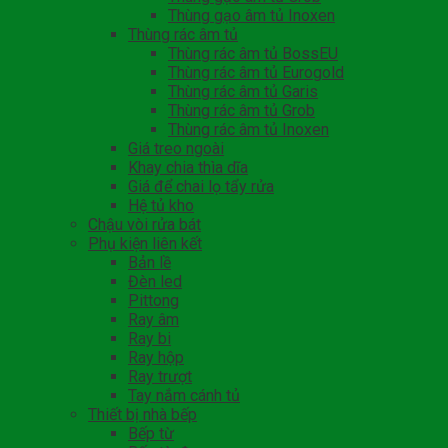
Thùng gạo âm tủ Inoxen
Thùng rác âm tủ
Thùng rác âm tủ BossEU
Thùng rác âm tủ Eurogold
Thùng rác âm tủ Garis
Thùng rác âm tủ Grob
Thùng rác âm tủ Inoxen
Giá treo ngoài
Khay chia thìa dĩa
Giá để chai lọ tẩy rửa
Hệ tủ kho
Chậu vòi rửa bát
Phụ kiện liên kết
Bản lề
Đèn led
Pittong
Ray âm
Ray bi
Ray hộp
Ray trượt
Tay nắm cánh tủ
Thiết bị nhà bếp
Bếp từ