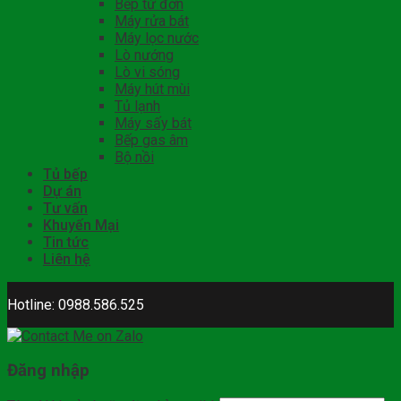
Bếp từ đơn
Máy rửa bát
Máy lọc nước
Lò nướng
Lò vi sóng
Máy hút mùi
Tủ lạnh
Máy sấy bát
Bếp gas âm
Bộ nồi
Tủ bếp
Dự án
Tư vấn
Khuyến Mại
Tin tức
Liên hệ
Hotline: 0988.586.525
Đăng nhập