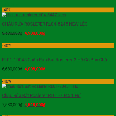
Mua hàng
-40%
CHẬU RỬA ROSLERER RL04-8245 NEW LỆCH
8,180,000
₫
4,908,000
₫
Mua hàng
-40%
RL01-10045 Chậu Rửa Bát Roslerer 2 Hố Có Bàn Chờ
6,680,000
₫
4,008,000
₫
Mua hàng
-40%
Chậu Rửa Bát Roslerer RL01-7045 1 Hố
7,580,000
₫
4,548,000
₫
Mua hàng