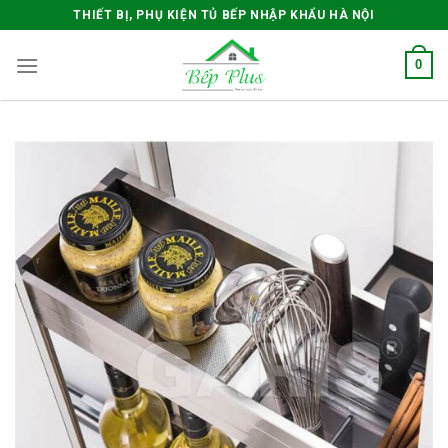
Skip
THIẾT BỊ, PHỤ KIỆN TỦ BẾP NHẬP KHẨU HÀ NỘI
to
content
0