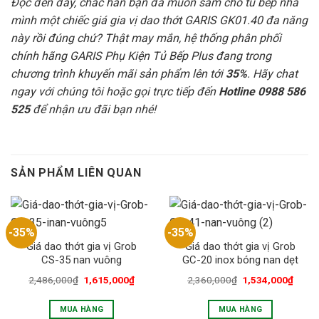
Đọc đến đây, chắc hẳn bạn đã muốn sắm cho tủ bếp nhà
mình một chiếc giá gia vị dao thớt GARIS GK01.40 đa năng
này rồi đúng chứ? Thật may mắn, hệ thống phân phối
chính hãng GARIS Phụ Kiện Tủ Bếp Plus đang trong
chương trình khuyến mãi sản phẩm lên tới
35%
. Hãy chat
ngay với chúng tôi hoặc gọi trực tiếp đến
Hotline 0988 586
525
để nhận ưu đãi bạn nhé!
SẢN PHẨM LIÊN QUAN
-35%
-35%
Giá dao thớt gia vị Grob
Giá dao thớt gia vị Grob
CS-35 nan vuông
GC-20 inox bóng nan dẹt
2,486,000
₫
1,615,000
₫
2,360,000
₫
1,534,000
₫
MUA HÀNG
MUA HÀNG