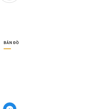
BẢN ĐỒ
Facebook Messenger
Facebook Messenger