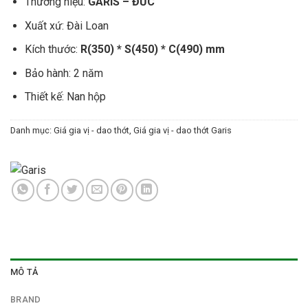
Thương hiệu:
GARIS – ĐỨC
Xuất xứ: Đài Loan
Kích thước:
R(350) * S(450) * C(490) mm
Bảo hành: 2 năm
Thiết kế: Nan hộp
Danh mục:
Giá gia vị - dao thớt
,
Giá gia vị - dao thớt Garis
MÔ TẢ
BRAND