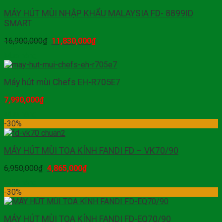
MÁY HÚT MÙI NHẬP KHẨU MALAYSIA FD- 8899ID
SMART
16,900,000
₫
11,830,000
₫
Mua hàng
Máy hút mùi Chefs EH-R705E7
7,990,000
₫
Mua hàng
-30%
MÁY HÚT MÙI TOA KÍNH FANDI FD – VK70/90
6,950,000
₫
4,865,000
₫
Mua hàng
-30%
MÁY HÚT MÙI TOA KÍNH FANDI FD-EQ70/90