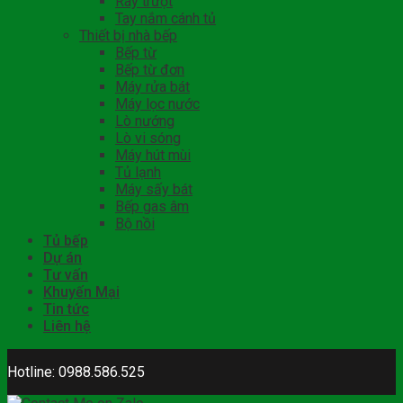
Ray trượt
Tay nắm cánh tủ
Thiết bị nhà bếp
Bếp từ
Bếp từ đơn
Máy rửa bát
Máy lọc nước
Lò nướng
Lò vi sóng
Máy hút mùi
Tủ lạnh
Máy sấy bát
Bếp gas âm
Bộ nồi
Tủ bếp
Dự án
Tư vấn
Khuyến Mại
Tin tức
Liên hệ
Hotline: 0988.586.525