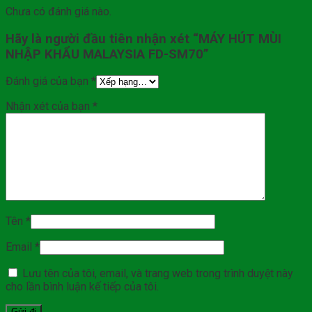
Chưa có đánh giá nào.
Hãy là người đầu tiên nhận xét “MÁY HÚT MÙI
NHẬP KHẨU MALAYSIA FD-SM70”
Đánh giá của bạn
*
Nhận xét của bạn
*
Tên
*
Email
*
Lưu tên của tôi, email, và trang web trong trình duyệt này
cho lần bình luận kế tiếp của tôi.