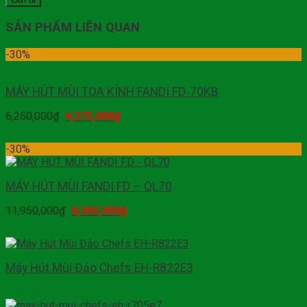
SẢN PHẨM LIÊN QUAN
-30%
MÁY HÚT MÙI TOA KÍNH FANDI FD-70KB
6,250,000
₫
4,375,000
₫
Mua hàng
-30%
MÁY HÚT MÙI FANDI FD – QL70
11,950,000
₫
8,365,000
₫
Mua hàng
Máy Hút Mùi Đảo Chefs EH-R822E3
Đọc tiếp