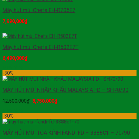
Máy hút mùi Chefs EH-R705E7
7,990,000
₫
Mua hàng
Máy hút mùi Chefs EH-R502E7T
6,490,000
₫
Mua hàng
-30%
MÁY HÚT MÙI NHẬP KHẨU MALAYSIA FD – SH70/90
12,500,000
₫
8,750,000
₫
Mua hàng
-30%
MÁY HÚT MÙI TOA KÍNH FANDI FD – 3388C1 – 70/90