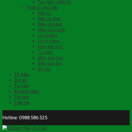
Tay nắm cánh tủ
Thiết bị nhà bếp
Bếp từ
Bếp từ đơn
Máy rửa bát
Máy lọc nước
Lò nướng
Lò vi sóng
Máy hút mùi
Tủ lạnh
Máy sấy bát
Bếp gas âm
Bộ nồi
Tủ bếp
Dự án
Tư vấn
Khuyến Mại
Tin tức
Liên hệ
Hotline: 0988.586.525