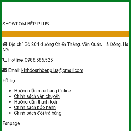
SHOWROM BẾP PLUS
Địa chỉ: Số 284 đường Chiến Thắng, Văn Quán, Hà Đông, Hà
Nội
Hotline:
0988.586.525
Email:
kinhdoanhbepplus@gmail.com
Hỗ trợ
Hướng dẫn mua hàng Online
Chính sách vận chuyển
Hướng dẫn thanh toán
Chính sách bảo hành
Chính sách đổi trả hàng
Fanpage