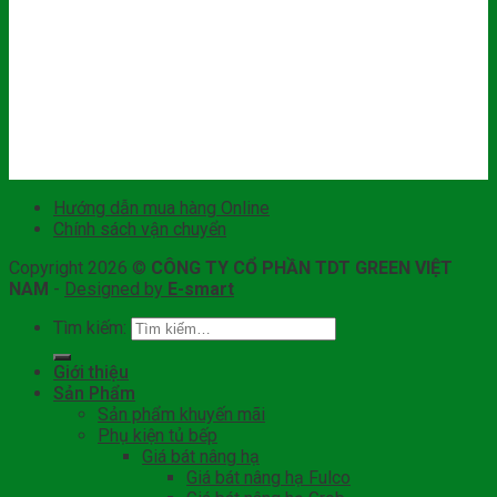
Hướng dẫn mua hàng Online
Chính sách vận chuyển
Copyright 2026 ©
CÔNG TY CỔ PHẦN TDT GREEN VIỆT
NAM
-
Designed by
E-smart
Tìm kiếm:
Giới thiệu
Sản Phẩm
Sản phẩm khuyến mãi
Phụ kiện tủ bếp
Giá bát nâng hạ
Giá bát nâng hạ Fulco