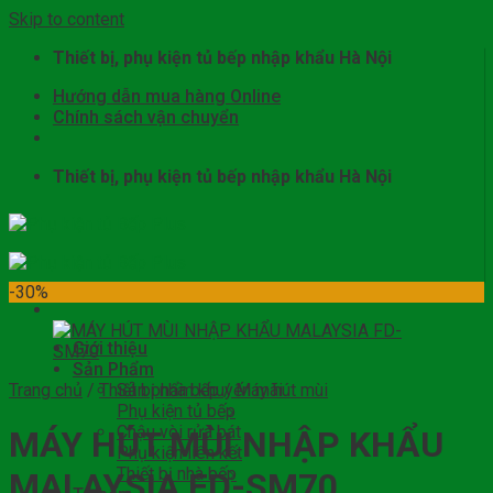
Skip to content
Thiết bị, phụ kiện tủ bếp nhập khẩu Hà Nội
Hướng dẫn mua hàng Online
Chính sách vận chuyển
Thiết bị, phụ kiện tủ bếp nhập khẩu Hà Nội
-30%
Giới thiệu
Sản Phẩm
Trang chủ
/
Thiết bị nhà bếp
Sản phẩm khuyến mãi
/
Máy hút mùi
Phụ kiện tủ bếp
Chậu vòi rửa bát
MÁY HÚT MÙI NHẬP KHẨU
Phụ kiện liên kết
Thiết bị nhà bếp
MALAYSIA FD-SM70