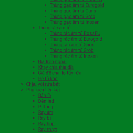
Thùng gạo âm tủ Eurogold
Thùng gạo âm tủ Garis
Thùng gạo âm tủ Grob
Thùng gạo âm tủ Inoxen
Thùng rác âm tủ
Thùng rác âm tủ BossEU
Thùng rác âm tủ Eurogold
Thùng rác âm tủ Garis
Thùng rác âm tủ Grob
Thùng rác âm tủ Inoxen
Giá treo ngoài
Khay chia thìa dĩa
Giá để chai lọ tẩy rửa
Hệ tủ kho
Chậu vòi rửa bát
Phụ kiện liên kết
Bản lề
Đèn led
Pittong
Ray âm
Ray bi
Ray hộp
Ray trượt