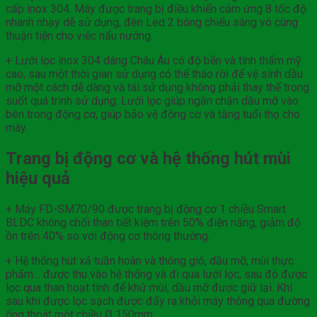
cấp inox 304. Máy được trang bị điều khiển cảm ứng 8 tốc độ
nhanh nhạy dễ sử dụng, đèn Led 2 bóng chiếu sáng vô cùng
thuận tiện cho việc nấu nướng.
+ Lưới lọc inox 304 dáng Châu Âu có độ bền và tính thẩm mỹ
cao, sau một thời gian sử dụng có thể tháo rời để vệ sinh dầu
mỡ một cách dễ dàng và tái sử dụng không phải thay thế trong
suốt quá trình sử dụng. Lưới lọc giúp ngăn chặn dầu mỡ vào
bên trong động cơ, giúp bảo vệ động cơ và tăng tuổi thọ cho
máy.
Trang bị động cơ và hệ thống hút mùi
hiệu quả
+ Máy FD-SM70/90 được trang bị động cơ 1 chiều Smart
BLDC không chổi than tiết kiệm trên 50% điện năng, giảm độ
ồn trên 40% so với động cơ thông thường.
+ Hệ thống hút xả tuần hoàn và thông gió, dầu mỡ, mùi thực
phẩm… được thu vào hệ thống và đi qua lưới lọc, sau đó được
lọc qua than hoạt tính để khử mùi, dầu mỡ được giữ lại. Khí
sau khi được lọc sạch được đẩy ra khỏi máy thông qua đường
ống thoát một chiều Ø 150mm.