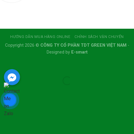
HƯỚNG DẪN MUA HÀNG ONLINE
CHÍNH SÁCH VẬN CHUYỂN
Copyright 2026 ©
CÔNG TY CỔ PHẦN TDT GREEN VIỆT NAM
-
Designed by
E-smart
Facebook Messenger
Facebook Messenger
Facebook Messenger