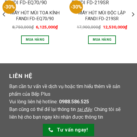
-30%
-30%
MÁY HÚT MÙI TOA KÍNH
MÁY HÚT MÙI ĐỘC LẬP
FANDI FD-EQ70/90
FANDI FD-219SR
8,750,000
₫
6,125,000
₫
17,900,000
₫
12,530,000
₫
MUA HÀNG
MUA HÀNG
LIÊN HỆ
Bạn cần tư vấn về dịch vụ hoặc tìm hiểu thêm về sản
phẩm của Bếp Plus
Vui lòng liên hệ hotline:
0988.586.525
Bạn cũng có thể để lại thông tin
tại đây
. Chúng tôi sẽ
liên hệ cho bạn ngay khi nhận được thông tin
Tư vấn ngay!