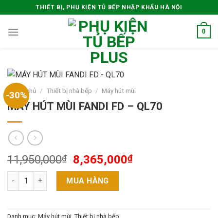
Skip
THIẾT BỊ, PHỤ KIỆN TỦ BẾP NHẬP KHẨU HÀ NỘI
to
content
0
Trang chủ
/
Thiết bị nhà bếp
/
Máy hút mùi
-30%
MÁY HÚT MÙI FANDI FD – QL70
11,950,000
₫
8,365,000
₫
MÁY HÚT MÙI FANDI FD - QL70 số lượng
MUA HÀNG
Danh mục:
Máy hút mùi
,
Thiết bị nhà bếp