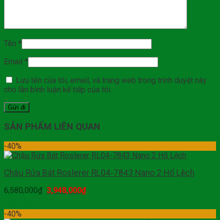
Tên
*
Email
*
Lưu tên của tôi, email, và trang web trong trình duyệt này
cho lần bình luận kế tiếp của tôi.
SẢN PHẨM LIÊN QUAN
-40%
Chậu Rửa Bát Roslerer RL04-7843 Nano 2 Hố Lệch
6,580,000
₫
3,948,000
₫
Mua hàng
-40%