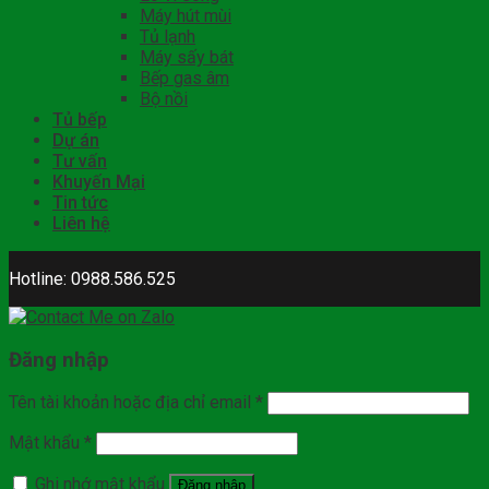
Máy hút mùi
Tủ lạnh
Máy sấy bát
Bếp gas âm
Bộ nồi
Tủ bếp
Dự án
Tư vấn
Khuyến Mại
Tin tức
Liên hệ
Hotline: 0988.586.525
Đăng nhập
Tên tài khoản hoặc địa chỉ email
*
Mật khẩu
*
Ghi nhớ mật khẩu
Đăng nhập