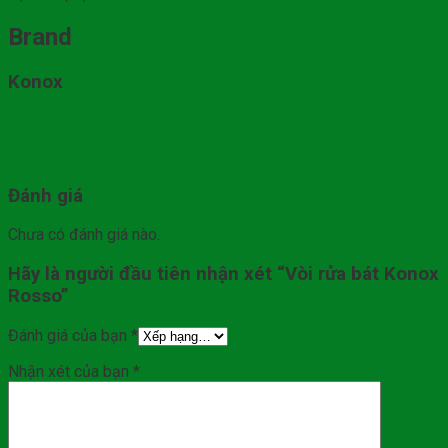
Brand
Konox
Đánh giá
Chưa có đánh giá nào.
Hãy là người đầu tiên nhận xét “Vòi rửa bát Konox
Rosso”
Đánh giá của bạn
*
Nhận xét của bạn
*