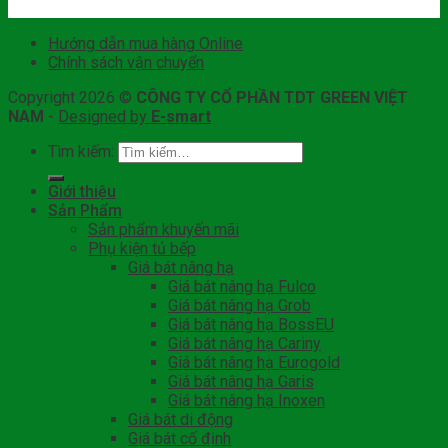
Hướng dẫn mua hàng Online
Chính sách vận chuyển
Copyright 2026 ©
CÔNG TY CỔ PHẦN TDT GREEN VIỆT
NAM
-
Designed by
E-smart
Tìm kiếm:
Giới thiệu
Sản Phẩm
Sản phẩm khuyến mãi
Phụ kiện tủ bếp
Giá bát nâng hạ
Giá bát nâng hạ Fulco
Giá bát nâng hạ Grob
Giá bát nâng hạ BossEU
Giá bát nâng hạ Cariny
Giá bát nâng hạ Eurogold
Giá bát nâng hạ Garis
Giá bát nâng hạ Inoxen
Giá bát di động
Giá bát cố định