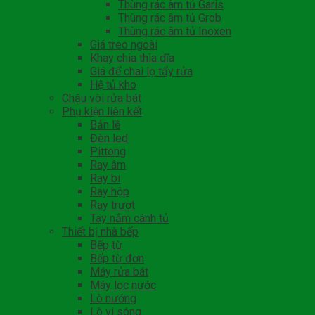
Thùng rác âm tủ Garis
Thùng rác âm tủ Grob
Thùng rác âm tủ Inoxen
Giá treo ngoài
Khay chia thìa dĩa
Giá để chai lọ tẩy rửa
Hệ tủ kho
Chậu vòi rửa bát
Phụ kiện liên kết
Bản lề
Đèn led
Pittong
Ray âm
Ray bi
Ray hộp
Ray trượt
Tay nắm cánh tủ
Thiết bị nhà bếp
Bếp từ
Bếp từ đơn
Máy rửa bát
Máy lọc nước
Lò nướng
Lò vi sóng