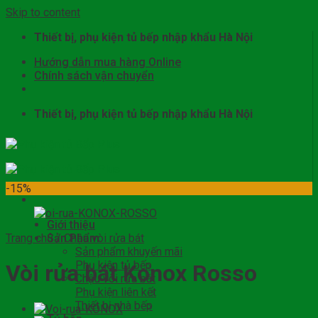
Skip to content
Thiết bị, phụ kiện tủ bếp nhập khẩu Hà Nội
Hướng dẫn mua hàng Online
Chính sách vận chuyển
Thiết bị, phụ kiện tủ bếp nhập khẩu Hà Nội
-15%
Giới thiệu
Trang chủ
Sản Phẩm
/
Chậu vòi rửa bát
Sản phẩm khuyến mãi
Phụ kiện tủ bếp
Vòi rửa bát Konox Rosso
Chậu vòi rửa bát
Phụ kiện liên kết
Thiết bị nhà bếp