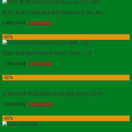
RL01-8245 Chậu Rửa Bát Roslerer 2 Hố Lệnh
5,880,000
₫
3,528,000
₫
Mua hàng
-40%
Chậu Rửa Bát Roslerer RL01-7045 1 Hố
7,580,000
₫
4,548,000
₫
Mua hàng
-40%
CHẬU RỬA ROSLERER RL04-688 NANO LỆCH
7,680,000
₫
4,608,000
₫
Mua hàng
-40%