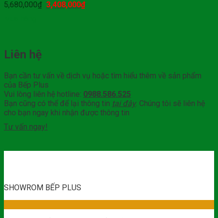
5,680,000
₫
3,408,000
₫
Mua hàng
Liên hệ
Bạn cần tư vấn về dịch vụ hoặc tìm hiểu thêm về sản phẩm
của Bếp Plus
Vui lòng liên hệ hotline:
0988.586.525
Bạn cũng có thể để lại thông tin
tại đây
. Chúng tôi sẽ liên hệ
cho bạn ngay khi nhận được thông tin
Tư vấn ngay!
SHOWROM BẾP PLUS