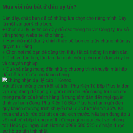
Mua vòi rửa bát ở đâu uy tín?
Đến đây, chắc bạn đã có những lựa chọn cho riêng mình. Đây
là một vài gợi ý cho bạn:
+ Chọn đại lý uy tín có đầy đủ các thông tin về: Công ty, trụ sở
văn phòng, website, kho hàng…
+ Hãy nhớ một đại lý chính thức sẽ luôn có giấy chứng nhận ủy
quyền từ Hãng.
+ Chọn nơi mà bạn dễ dàng tìm thấy tất cả thông tin mình cần.
+ Dịch vụ tận tình, tận tâm là minh chứng cho một đơn vị uy tín
và chuyên nghiệp.
+ Đủ khả năng mang đến những chương trình khuyến mãi hấp
dẫn hỗ trợ tối đa cho khách hàng.
Với tất cả những cam kết kể trên, Phụ Kiện Tủ Bếp Plus là đơn
vị xứng đáng để bạn gửi gắm niềm tin. Bởi chúng tôi luôn coi
mong muốn của khách hàng là trung tâm dẫn đến mọi quyết
định và hành động. Phụ Kiện Tủ Bếp Plus hân hạnh gửi đến
quý khách chương trình khuyến mãi đặc biệt lên tới 35%. Khi
mua chậu vòi rửa bát tất cả các kích thước. Nếu bạn đang ấp ủ
về một căn bếp trong mơ thì đừng ngần ngại chat với chúng
tôi. Hoặc gọi ngay đến Hotline 0988 586 525 để nhận được
sự hỗ trợ tận tình nhất.