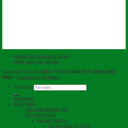
Hướng dẫn mua hàng Online
Chính sách vận chuyển
Copyright 2026 ©
CÔNG TY CỔ PHẦN TDT GREEN VIỆT
NAM
-
Designed by
E-smart
Tìm kiếm:
Giới thiệu
Sản Phẩm
Sản phẩm khuyến mãi
Phụ kiện tủ bếp
Giá bát nâng hạ
Giá bát nâng hạ Fulco