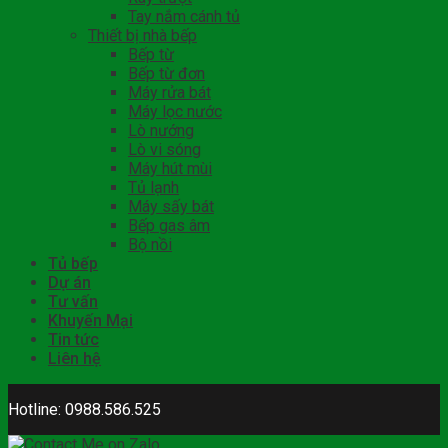
Tay nắm cánh tủ
Thiết bị nhà bếp
Bếp từ
Bếp từ đơn
Máy rửa bát
Máy lọc nước
Lò nướng
Lò vi sóng
Máy hút mùi
Tủ lạnh
Máy sấy bát
Bếp gas âm
Bộ nồi
Tủ bếp
Dự án
Tư vấn
Khuyến Mại
Tin tức
Liên hệ
Hotline: 0988.586.525