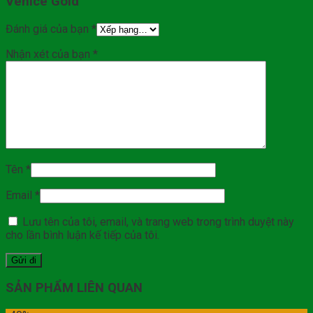
Venice Gold”
Đánh giá của bạn
*
Nhận xét của bạn
*
Tên
*
Email
*
Lưu tên của tôi, email, và trang web trong trình duyệt này
cho lần bình luận kế tiếp của tôi.
SẢN PHẨM LIÊN QUAN