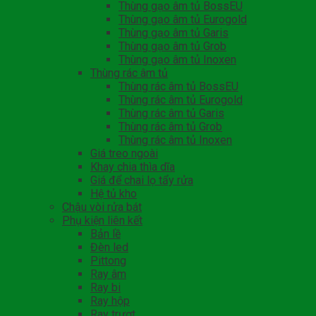
Thùng gạo âm tủ BossEU
Thùng gạo âm tủ Eurogold
Thùng gạo âm tủ Garis
Thùng gạo âm tủ Grob
Thùng gạo âm tủ Inoxen
Thùng rác âm tủ
Thùng rác âm tủ BossEU
Thùng rác âm tủ Eurogold
Thùng rác âm tủ Garis
Thùng rác âm tủ Grob
Thùng rác âm tủ Inoxen
Giá treo ngoài
Khay chia thìa dĩa
Giá để chai lọ tẩy rửa
Hệ tủ kho
Chậu vòi rửa bát
Phụ kiện liên kết
Bản lề
Đèn led
Pittong
Ray âm
Ray bi
Ray hộp
Ray trượt