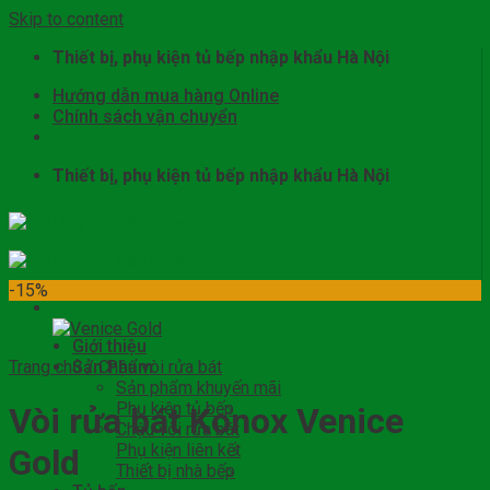
Skip to content
Thiết bị, phụ kiện tủ bếp nhập khẩu Hà Nội
Hướng dẫn mua hàng Online
Chính sách vận chuyển
Thiết bị, phụ kiện tủ bếp nhập khẩu Hà Nội
-15%
Giới thiệu
Trang chủ
Sản Phẩm
/
Chậu vòi rửa bát
Sản phẩm khuyến mãi
Phụ kiện tủ bếp
Vòi rửa bát Konox Venice
Chậu vòi rửa bát
Phụ kiện liên kết
Gold
Thiết bị nhà bếp