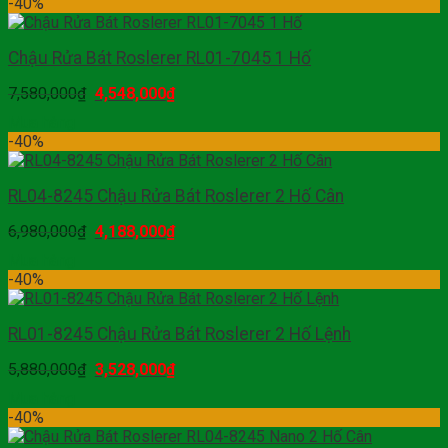
-40%
Chậu Rửa Bát Roslerer RL01-7045 1 Hố
7,580,000
₫
4,548,000
₫
Mua hàng
-40%
RL04-8245 Chậu Rửa Bát Roslerer 2 Hố Cân
6,980,000
₫
4,188,000
₫
Mua hàng
-40%
RL01-8245 Chậu Rửa Bát Roslerer 2 Hố Lệnh
5,880,000
₫
3,528,000
₫
Mua hàng
-40%