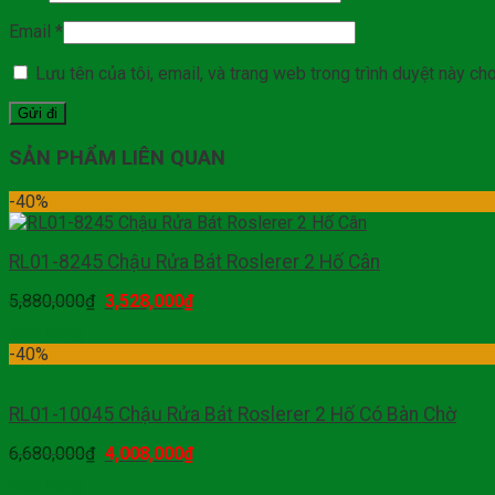
Email
*
Lưu tên của tôi, email, và trang web trong trình duyệt này cho 
SẢN PHẨM LIÊN QUAN
-40%
RL01-8245 Chậu Rửa Bát Roslerer 2 Hố Cân
5,880,000
₫
3,528,000
₫
Mua hàng
-40%
RL01-10045 Chậu Rửa Bát Roslerer 2 Hố Có Bàn Chờ
6,680,000
₫
4,008,000
₫
Mua hàng