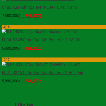
Chậu Rửa Bát Roslerer RL04-10045 Nano
7,580,000
₫
4,548,000
₫
Mua hàng
-40%
RL04-8245 Chậu Rửa Bát Roslerer 2 Hố Cân
6,980,000
₫
4,188,000
₫
Mua hàng
-40%
RL01-8245 Chậu Rửa Bát Roslerer 2 Hố Lệnh
5,880,000
₫
3,528,000
₫
Mua hàng
Liên hệ