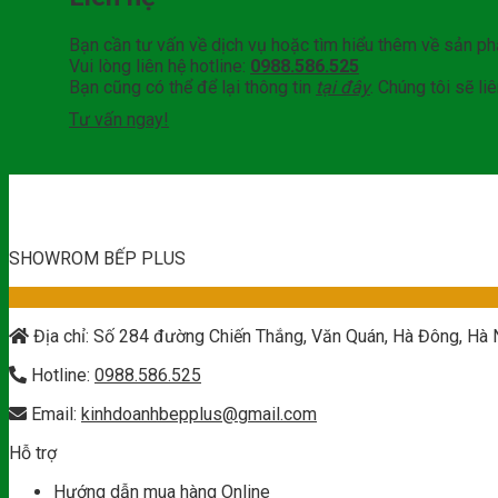
Bạn cần tư vấn về dịch vụ hoặc tìm hiểu thêm về sản p
Vui lòng liên hệ hotline:
0988.586.525
Bạn cũng có thể để lại thông tin
tại đây
. Chúng tôi sẽ l
Tư vấn ngay!
SHOWROM BẾP PLUS
Địa chỉ: Số 284 đường Chiến Thắng, Văn Quán, Hà Đông, Hà 
Hotline:
0988.586.525
Email:
kinhdoanhbepplus@gmail.com
Hỗ trợ
Hướng dẫn mua hàng Online