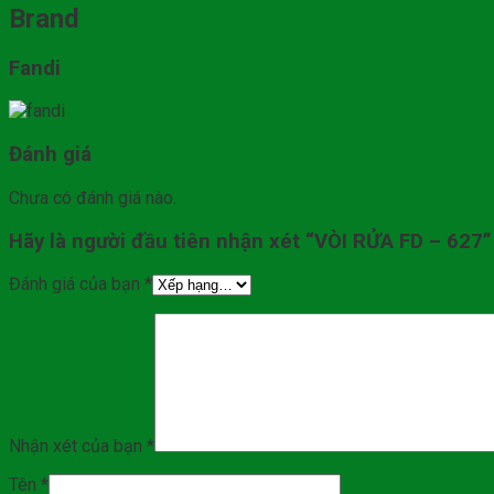
Brand
Fandi
Đánh giá
Chưa có đánh giá nào.
Hãy là người đầu tiên nhận xét “VÒI RỬA FD – 627”
Đánh giá của bạn
*
Nhận xét của bạn
*
Tên
*