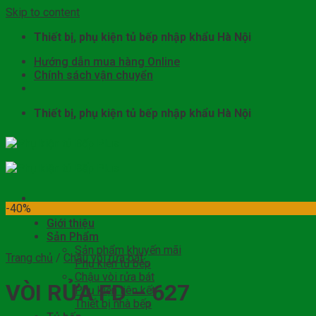
Skip to content
Thiết bị, phụ kiện tủ bếp nhập khẩu Hà Nội
Hướng dẫn mua hàng Online
Chính sách vận chuyển
Thiết bị, phụ kiện tủ bếp nhập khẩu Hà Nội
-40%
Giới thiệu
Sản Phẩm
Sản phẩm khuyến mãi
Trang chủ
/
Chậu vòi rửa bát
Phụ kiện tủ bếp
Chậu vòi rửa bát
VÒI RỬA FD – 627
Phụ kiện liên kết
Thiết bị nhà bếp