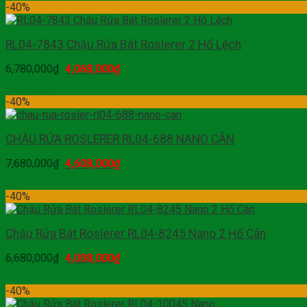
-40%
RL04-7843 Chậu Rửa Bát Roslerer 2 Hố Lệch
6,780,000
₫
4,068,000
₫
Mua hàng
-40%
CHẬU RỬA ROSLERER RL04-688 NANO CÂN
7,680,000
₫
4,608,000
₫
Mua hàng
-40%
Chậu Rửa Bát Roslerer RL04-8245 Nano 2 Hố Cân
6,680,000
₫
4,008,000
₫
Mua hàng
-40%