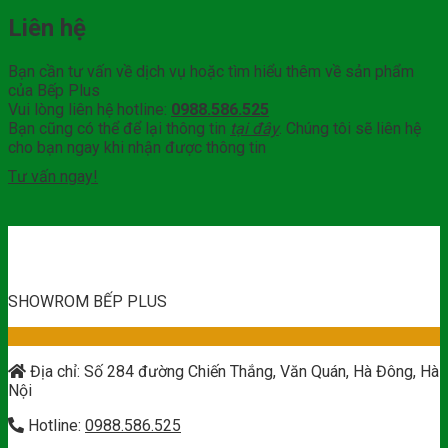
Liên hệ
Bạn cần tư vấn về dịch vụ hoặc tìm hiểu thêm về sản phẩm
của Bếp Plus
Vui lòng liên hệ hotline:
0988.586.525
Bạn cũng có thể để lại thông tin
tại đây
. Chúng tôi sẽ liên hệ
cho bạn ngay khi nhận được thông tin
Tư vấn ngay!
SHOWROM BẾP PLUS
Địa chỉ: Số 284 đường Chiến Thắng, Văn Quán, Hà Đông, Hà
Nội
Hotline:
0988.586.525