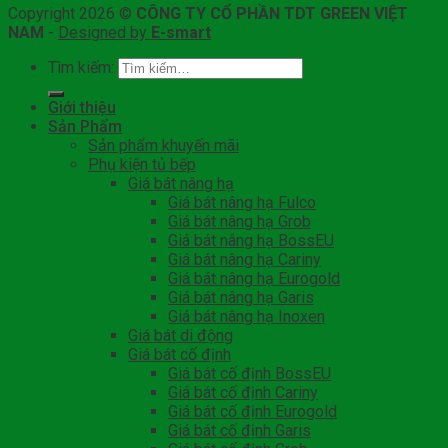
Copyright 2026 ©
CÔNG TY CỔ PHẦN TDT GREEN VIỆT
NAM
-
Designed by
E-smart
Tìm kiếm:
Giới thiệu
Sản Phẩm
Sản phẩm khuyến mãi
Phụ kiện tủ bếp
Giá bát nâng hạ
Giá bát nâng hạ Fulco
Giá bát nâng hạ Grob
Giá bát nâng hạ BossEU
Giá bát nâng hạ Cariny
Giá bát nâng hạ Eurogold
Giá bát nâng hạ Garis
Giá bát nâng hạ Inoxen
Giá bát di động
Giá bát cố định
Giá bát cố định BossEU
Giá bát cố định Cariny
Giá bát cố định Eurogold
Giá bát cố định Garis