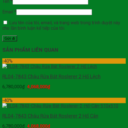
Tên
*
Email
*
Lưu tên của tôi, email, và trang web trong trình duyệt này
cho lần bình luận kế tiếp của tôi.
SẢN PHẨM LIÊN QUAN
-40%
RL04-7843 Chậu Rửa Bát Roslerer 2 Hố Lệch
6,780,000
₫
4,068,000
₫
Mua hàng
-40%
RL04-7843 Chậu Rửa Bát Roslerer 2 Hố Cân
6,780,000
₫
4,068,000
₫