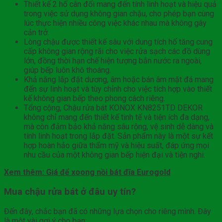
Thiết kế 2 hố cân đối mang đến tính linh hoạt và hiệu quả
trong việc sử dụng không gian chậu, cho phép bạn cùng
lúc thực hiện nhiều công việc khác nhau mà không gây
cản trở.
Lòng chậu được thiết kế sâu với dung tích hố tăng cung
cấp không gian rộng rãi cho việc rửa sạch các đồ dùng
lớn, đồng thời hạn chế hiện tượng bắn nước ra ngoài,
giúp bếp luôn khô thoáng.
Khả năng lắp đặt dương, âm hoặc bán âm mặt đá mang
đến sự linh hoạt và tùy chỉnh cho việc tích hợp vào thiết
kế không gian bếp theo phong cách riêng.
Tổng cộng, Chậu rửa bát KONOX KN8251TD DEKOR
không chỉ mang đến thiết kế tinh tế và tiện ích đa dạng,
mà còn đảm bảo khả năng sâu rộng, vệ sinh dễ dàng và
tính linh hoạt trong lắp đặt. Sản phẩm này là một sự kết
hợp hoàn hảo giữa thẩm mỹ và hiệu suất, đáp ứng mọi
nhu cầu của một không gian bếp hiện đại và tiện nghi.
Xem thêm: Giá để xoong nồi bát đĩa Eurogold
Mua chậu rửa bát ở đâu uy tín?
Đến đây, chắc bạn đã có những lựa chọn cho riêng mình. Đây
là một vài gợi ý cho bạn: