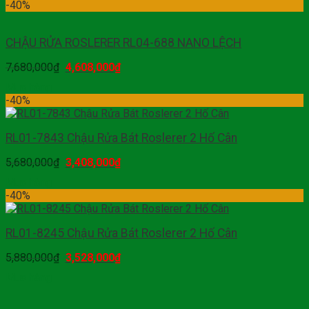
-40%
CHẬU RỬA ROSLERER RL04-688 NANO LỆCH
7,680,000
₫
4,608,000
₫
Mua hàng
-40%
RL01-7843 Chậu Rửa Bát Roslerer 2 Hố Cân
5,680,000
₫
3,408,000
₫
Mua hàng
-40%
RL01-8245 Chậu Rửa Bát Roslerer 2 Hố Cân
5,880,000
₫
3,528,000
₫
Mua hàng