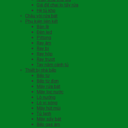
Giá để chai lọ tẩy rửa
Hệ tủ kho
Chậu vòi rửa bát
Phụ kiện liên kết
Bản lề
Đèn led
Pittong
Ray âm
Ray bi
Ray hộp
Ray trượt
Tay nắm cánh tủ
Thiết bị nhà bếp
Bếp từ
Bếp từ đơn
Máy rửa bát
Máy lọc nước
Lò nướng
Lò vi sóng
Máy hút mùi
Tủ lạnh
Máy sấy bát
Bếp gas âm