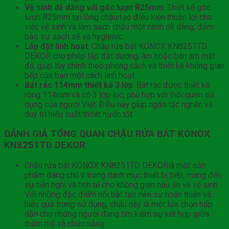
Vệ sinh dễ dàng với góc lượn R25mm
: Thiết kế góc
lượn R25mm tại lòng chậu tạo điều kiện thuận lợi cho
việc vệ sinh và làm sạch chậu một cách dễ dàng, đảm
bảo sự sạch sẽ và hygienic.
Lắp đặt linh hoạt
: Chậu rửa bát KONOX KN8251TD
DEKOR cho phép lắp đặt dương, âm hoặc bán âm mặt
đá, giúp tùy chỉnh theo phong cách và thiết kế không gian
bếp của bạn một cách linh hoạt.
Bát rác 114mm thiết kế 3 lớp
: Bát rác được thiết kế
rộng 114mm và có 3 lớp lọc, phù hợp với thói quen sử
dụng của người Việt. Điều này giúp ngăn tắc nghẽn và
duy trì hiệu suất thoát nước tốt.
ĐÁNH GIÁ TỔNG QUAN CHẬU RỬA BÁT KONOX
KN8251TD DEKOR
Chậu rửa bát KONOX KN8251TD DEKORlà một sản
phẩm đáng chú ý trong danh mục thiết bị bếp, mang đến
sự tiện nghi và tinh tế cho không gian nấu ăn và vệ sinh.
Với những đặc điểm nổi bật tạo nên sự hoàn thiện và
hiệu quả trong sử dụng, chậu này là một lựa chọn hấp
dẫn cho những người đang tìm kiếm sự kết hợp giữa
thẩm mỹ và chức năng: