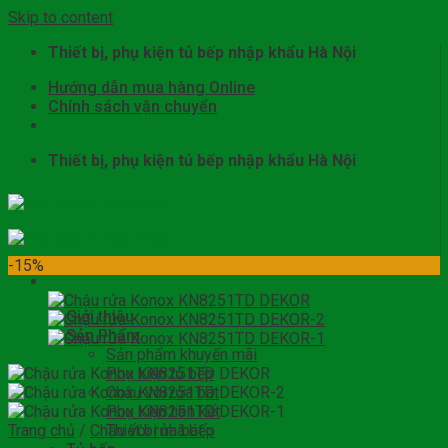
Skip to content
Thiết bị, phụ kiện tủ bếp nhập khẩu Hà Nội
Hướng dẫn mua hàng Online
Chính sách vận chuyển
Thiết bị, phụ kiện tủ bếp nhập khẩu Hà Nội
-15%
Giới thiệu
Sản Phẩm
Sản phẩm khuyến mãi
Phụ kiện tủ bếp
Chậu vòi rửa bát
Phụ kiện liên kết
Trang chủ
/
Chậu vòi rửa bát
Thiết bị nhà bếp