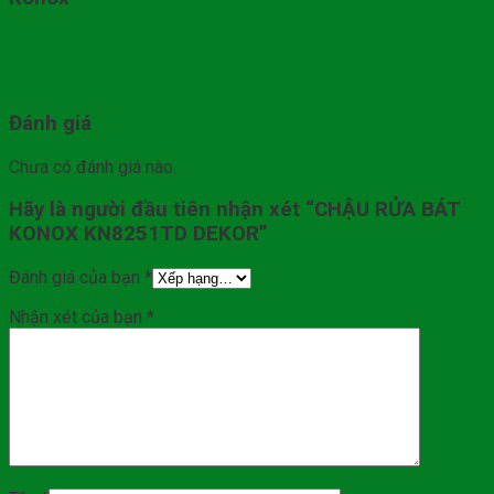
Đánh giá
Chưa có đánh giá nào.
Hãy là người đầu tiên nhận xét “CHẬU RỬA BÁT
KONOX KN8251TD DEKOR”
Đánh giá của bạn
*
Nhận xét của bạn
*