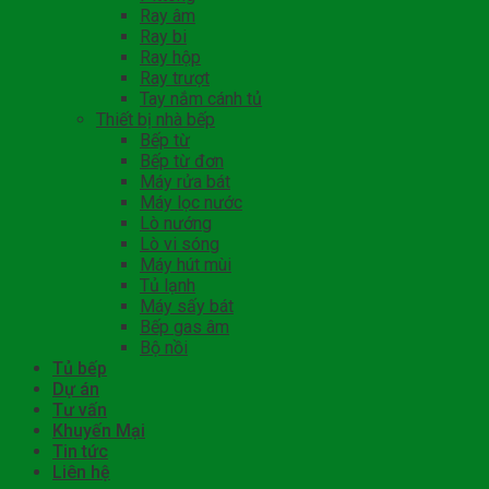
Ray âm
Ray bi
Ray hộp
Ray trượt
Tay nắm cánh tủ
Thiết bị nhà bếp
Bếp từ
Bếp từ đơn
Máy rửa bát
Máy lọc nước
Lò nướng
Lò vi sóng
Máy hút mùi
Tủ lạnh
Máy sấy bát
Bếp gas âm
Bộ nồi
Tủ bếp
Dự án
Tư vấn
Khuyến Mại
Tin tức
Liên hệ