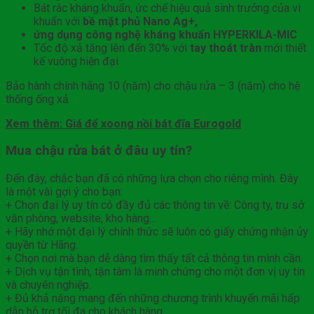
Bát rác kháng khuẩn, ức chế hiệu quả sinh trưởng của vi
khuẩn với
bề mặt phủ Nano Ag+,
ứng dụng công nghệ kháng khuẩn HYPERKILA-MIC
Tốc độ xả tăng lên đến 30% với
tay thoát tràn
mới thiết
kế vuông hiện đại
Bảo hành chính hãng 10 (năm) cho chậu rửa – 3 (năm) cho hệ
thống ống xả
Xem thêm: Giá để xoong nồi bát đĩa Eurogold
Mua chậu rửa bát ở đâu uy tín?
Đến đây, chắc bạn đã có những lựa chọn cho riêng mình. Đây
là một vài gợi ý cho bạn:
+ Chọn đại lý uy tín có đầy đủ các thông tin về: Công ty, trụ sở
văn phòng, website, kho hàng…
+ Hãy nhớ một đại lý chính thức sẽ luôn có giấy chứng nhận ủy
quyền từ Hãng.
+ Chọn nơi mà bạn dễ dàng tìm thấy tất cả thông tin mình cần.
+ Dịch vụ tận tình, tận tâm là minh chứng cho một đơn vị uy tín
và chuyên nghiệp.
+ Đủ khả năng mang đến những chương trình khuyến mãi hấp
dẫn hỗ trợ tối đa cho khách hàng.