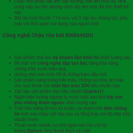
Chậu cho phép lắp âm, lắp dương, bán âm mặt đá. Nhà
cung cấp ưu tiên phong cách lắp âm mặt đá cho thiết kế
này
Bát rác kích thước 114 mm, với 3 lớp lọc chống tắc, phù
hợp với thói quen sử dụng của người Việt
Công nghệ Chậu rửa bát KN8646DU
Sản phẩm chế tạo
ép khuôn liền khối hố
chất lượng cao
Bề mặt với
công nghệ dập tạo hạt
, tăng khả năng
chống trầy xước hiệu quả,
chống chịu mài mòn tốt & chống bám dầu mỡ
Sản phẩm sáng bóng bền màu, chống oxi hóa, an toàn
cho sức khỏe với
chất liệu inox 304
tiêu chuẩn cao
Vật liệu sản phẩm đạt tiêu chuẩn
Quatest1
Ngăn hiện tượng ngưng tụ nước mặt sau nhờ
lớp sơn
phủ chống thấm ngược
chất lượng cao
Triệt tiêu tiếng ồn khi xả nước, va chạm nhờ
tấm chống
ồn
mặt sau chậu vật liệu cao su tổng hợp với độ dày tiêu
chuẩn 3mm
Thoát nước nhanh, cơ chế ngăn mùi hôi với hệ
thống
Siphon
(ống thoát thải) cải tiến