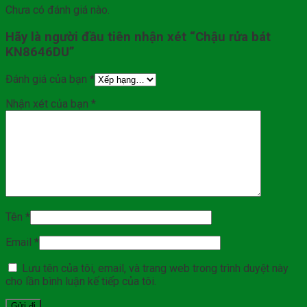
Chưa có đánh giá nào.
Hãy là người đầu tiên nhận xét “Chậu rửa bát
KN8646DU”
Đánh giá của bạn
*
Nhận xét của bạn
*
Tên
*
Email
*
Lưu tên của tôi, email, và trang web trong trình duyệt này
cho lần bình luận kế tiếp của tôi.