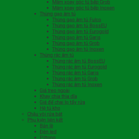
Mâm xoay góc tủ bếp Grob
Mâm xoay góc tủ bếp Inoxen
Thùng gạo âm tủ
Thùng gạo âm tủ Fulco
Thùng gạo âm tủ BossEU
Thùng gạo âm tủ Eurogold
Thùng gạo âm tủ Garis
Thùng gạo âm tủ Grob
Thùng gạo âm tủ Inoxen
Thùng rác âm tủ
Thùng rác âm tủ BossEU
Thùng rác âm tủ Eurogold
Thùng rác âm tủ Garis
Thùng rác âm tủ Grob
Thùng rác âm tủ Inoxen
Giá treo ngoài
Khay chia thìa dĩa
Giá để chai lọ tẩy rửa
Hệ tủ kho
Chậu vòi rửa bát
Phụ kiện liên kết
Bản lề
Đèn led
Pittong