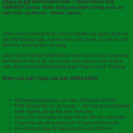
Chậu rửa bát
Workstation Sink – Undermount Sink
KN8646DU Dekor thuộc dòng sản phẩm chống xước ưu
việt nhất của Konox – Dekor Series
.
Dekor Series hướng tới tối ưu trải nghiệm của người dùng với
căn bếp thường ngày, xua tan nỗi lo chậu hoen ố, xước và mất
thẩm mỹ qua thời gian sử dụng.
Chậu rửa bát Model KN8646DU Dekor được tối ưu công năng
nhờ thiết kế chậu 2 hố cân hạ bậc, tích hợp phụ kiện đi kèm,
biến chậu rửa bát thông thường thành “trạm sơ chế” đa năng.
Điểm nổi bật Chậu rửa bát KN8646DU
Khả năng chống xước cực cao, chống mài mòn tốt
Thiết kế hiện đại với gờ hạ bậc – tích hợp phụ kiện thông
minh: Siphon, giá úp bát inox, thớt inox.
Chậu 2 hố cân mang lại tổng thể cân đối cho sản phẩm
Lòng chậu sâu tăng dung tích hố, hạn chế bắn nước
Vệ sinh lòng chậu dễ dàng với góc lượn R23 mm