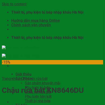
Skip to content
Thiết bị, phụ kiện tủ bếp nhập khẩu Hà Nội
Hướng dẫn mua hàng Online
Chính sách vận chuyển
Thiết bị, phụ kiện tủ bếp nhập khẩu Hà Nội
-15%
Giới thiệu
Trang chủ
Sản Phẩm
/
Chậu vòi rửa bát
Sản phẩm khuyến mãi
Phụ kiện tủ bếp
Chậu rửa bát KN8646DU
Chậu vòi rửa bát
Phụ kiện liên kết
Thiết bị nhà bếp