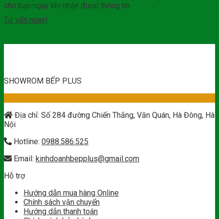
cho bạn ngay khi nhận được thông tin
Tư vấn ngay!
SHOWROM BẾP PLUS
Địa chỉ: Số 284 đường Chiến Thắng, Văn Quán, Hà Đông, Hà
Nội
Hotline:
0988.586.525
Email:
kinhdoanhbepplus@gmail.com
Hỗ trợ
Hướng dẫn mua hàng Online
Chính sách vận chuyển
Hướng dẫn thanh toán