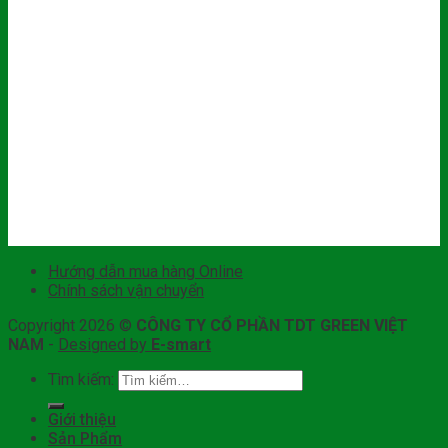
Hướng dẫn mua hàng Online
Chính sách vận chuyển
Copyright 2026 ©
CÔNG TY CỔ PHẦN TDT GREEN VIỆT
NAM
-
Designed by
E-smart
Tìm kiếm:
Giới thiệu
Sản Phẩm