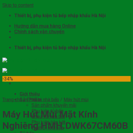
Skip to content
Thiết bị, phụ kiện tủ bếp nhập khẩu Hà Nội
Hướng dẫn mua hàng Online
Chính sách vận chuyển
Thiết bị, phụ kiện tủ bếp nhập khẩu Hà Nội
-34%
Giới thiệu
Trang chủ
Sản Phẩm
/
Thiết bị nhà bếp
/
Máy hút mùi
Sản phẩm khuyến mãi
Phụ kiện tủ bếp
Máy Hút Mùi Mặt Kính
Chậu vòi rửa bát
Phụ kiện liên kết
Nghiêng HMH.DWK67CM60B
Thiết bị nhà bếp