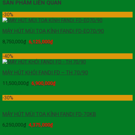
SẢN PHẨM LIÊN QUAN
-30%
MÁY HÚT MÙI TOA KÍNH FANDI FD-EQ70/90
8,750,000
₫
6,125,000
₫
Mua hàng
-40%
MÁY HÚT KHÓI FANDI FD – TH 70/90
11,500,000
₫
6,900,000
₫
Mua hàng
-30%
MÁY HÚT MÙI TOA KÍNH FANDI FD-70KB
6,250,000
₫
4,375,000
₫
Mua hàng