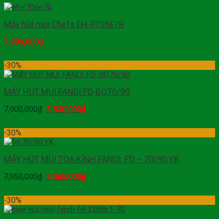
Máy hút mùi Chefs EH-R706E7B
7,990,000
₫
Mua hàng
-30%
MÁY HÚT MÙI FANDI FD-BQ70/90
7,900,000
₫
5,530,000
₫
Mua hàng
-30%
MÁY HÚT MÙI TOA KÍNH FANDI: FD – 70/90 YK
7,950,000
₫
5,565,000
₫
Mua hàng
-30%