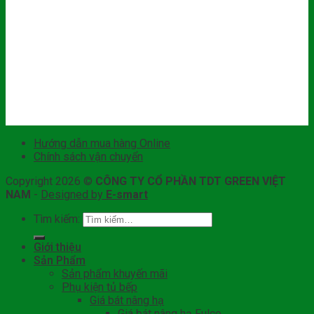
Hướng dẫn mua hàng Online
Chính sách vận chuyển
Copyright 2026 ©
CÔNG TY CỔ PHẦN TDT GREEN VIỆT
NAM
-
Designed by
E-smart
Tìm kiếm:
Giới thiệu
Sản Phẩm
Sản phẩm khuyến mãi
Phụ kiện tủ bếp
Giá bát nâng hạ
Giá bát nâng hạ Fulco