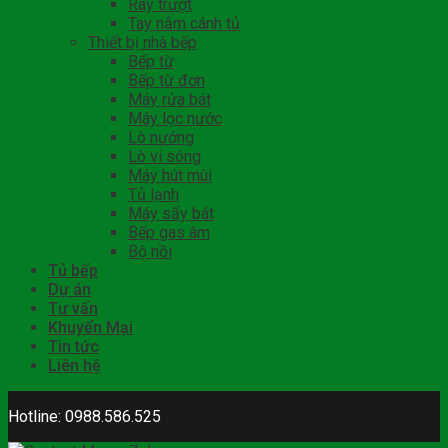
Ray trượt
Tay nắm cánh tủ
Thiết bị nhà bếp
Bếp từ
Bếp từ đơn
Máy rửa bát
Máy lọc nước
Lò nướng
Lò vi sóng
Máy hút mùi
Tủ lạnh
Máy sấy bát
Bếp gas âm
Bộ nồi
Tủ bếp
Dự án
Tư vấn
Khuyến Mại
Tin tức
Liên hệ
Hotline: 0988.586.525