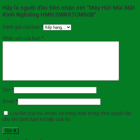
Hãy là người đầu tiên nhận xét “Máy Hút Mùi Mặt
Kính Nghiêng HMH.DWK67CM60B”
Đánh giá của bạn
*
Nhận xét của bạn
*
Tên
*
Email
*
Lưu tên của tôi, email, và trang web trong trình duyệt này
cho lần bình luận kế tiếp của tôi.