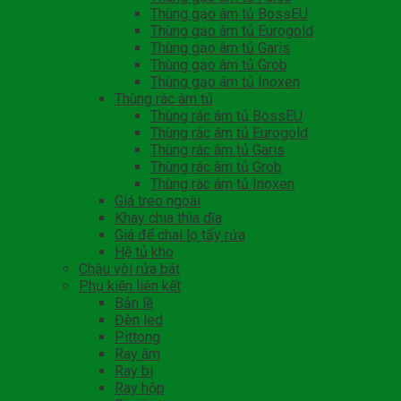
Thùng gạo âm tủ BossEU
Thùng gạo âm tủ Eurogold
Thùng gạo âm tủ Garis
Thùng gạo âm tủ Grob
Thùng gạo âm tủ Inoxen
Thùng rác âm tủ
Thùng rác âm tủ BossEU
Thùng rác âm tủ Eurogold
Thùng rác âm tủ Garis
Thùng rác âm tủ Grob
Thùng rác âm tủ Inoxen
Giá treo ngoài
Khay chia thìa dĩa
Giá để chai lọ tẩy rửa
Hệ tủ kho
Chậu vòi rửa bát
Phụ kiện liên kết
Bản lề
Đèn led
Pittong
Ray âm
Ray bi
Ray hộp